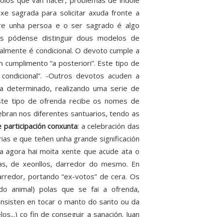
polos que van nacer, problemas de índole
axe sagrada para solicitar axuda fronte a
re unha persoa e o ser sagrado é algo
ios pódense distinguir dous modelos de
almente é condicional. O devoto cumple a
 cumplimento “a posteriori”. Este tipo de
condicional”. -Outros devotos acuden a
a determinado, realizando uma serie de
Este tipo de ofrenda recibe os nomes de
lebran nos diferentes santuarios, tendo as
e participación conxunta
: a celebración das
ias e que teñen unha grande significación
da agora hai moita xente que acude ata o
as, de xeonllos, darredor do mesmo. En
darredor, portando “ex-votos” de cera. Os
do animal) polas que se fai a ofrenda,
Consisten en tocar o manto do santo ou da
s...) co fin de conseguir a sanación. Juan