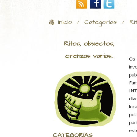
Inicio
Categorías
Ri
/
/
Ritos, obxectos,
crenzas varias..
Os 
inv
pub
Fam
IN
div
loc
pol
par
est
CATEGORÍAS