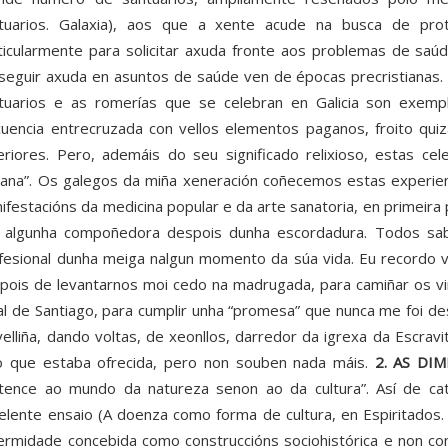
tuarios. Galaxia), aos que a xente acude na busca de prot
ticularmente para solicitar axuda fronte aos problemas de saúd
seguir axuda en asuntos de saúde ven de épocas precristianas.
tuarios e as romerías que se celebran en Galicia son exempl
cuencia entrecruzada con vellos elementos paganos, froito quiza
eriores. Pero, ademáis do seu significado relixioso, estas cel
ana”. Os galegos da miña xeneración coñecemos estas experien
ifestacións da medicina popular e da arte sanatoria, en primei
 algunha compoñedora despois dunha escordadura. Todos sab
fesional dunha meiga nalgun momento da súa vida. Eu recordo 
pois de levantarnos moi cedo na madrugada, para camiñar os vi
al de Santiago, para cumplir unha “promesa” que nunca me foi 
velliña, dando voltas, de xeonllos, darredor da igrexa da Escrav
o que estaba ofrecida, pero non souben nada máis.
2. AS D
tence ao mundo da natureza senon ao da cultura”. Así de ca
elente ensaio (A doenza como forma de cultura, en Espiritados.
ermidade concebida como construccións sociohistórica e non c