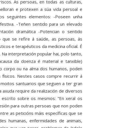
scos. As persoas, en todas as culturas,
melloran e protexen a súa vida persoal e
ólos seguintes elementos: -Poseen unha
 festiva. -Teñen sentido para un elevado
ación dramática -Potencian o sentido
No que se refire á saúde, as persoas, ás
os e terapéuticos da medicina oficial. É
”. Na interpretación popular hai, polo tanto,
ausa da doenza é material e tanxible)
no corpo ou na alma dos humanos, poden
físicos. Nestes casos compre recurrir á
ai moitos santuarios que seguen a ter gran
axuda require da realización de diversos
n escrito sobre os mesmos: “En xeral os
esión para outras persoas que non poden
ntre as peticións máis específicas que se
dades humanas, enfermidades de animais,