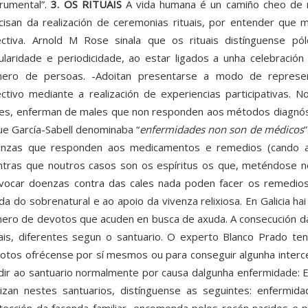
trumental”.
3. OS RITUAIS
A vida humana é un camiño cheo de ri
cisan da realización de ceremonias rituais, por entender que 
ectiva. Arnold M Rose sinala que os rituais distínguense p
ularidade e periodicidade, ao estar ligados a unha celebración
ero de persoas. -Adoitan presentarse a modo de represent
ectivo mediante a realización de experiencias participativas. 
es, enferman de males que non responden aos métodos diagnóstic
ue García-Sabell denominaba “
enfermidades non son de médicos
nzas que responden aos medicamentos e remedios (cando ac
tras que noutros casos son os espíritus os que, meténdose 
vocar doenzas contra das cales nada poden facer os remedios 
da do sobrenatural e ao apoio da vivenza relixiosa. En Galicia h
ero de devotos que acuden en busca de axuda. A consecución da 
uais, diferentes segun o santuario. O experto Blanco Prado te
otos ofrécense por sí mesmos ou para conseguir algunha interc
dir ao santuario normalmente por causa dalgunha enfermidade: E
lizan nestes santuarios, distínguense as seguintes: enfermi