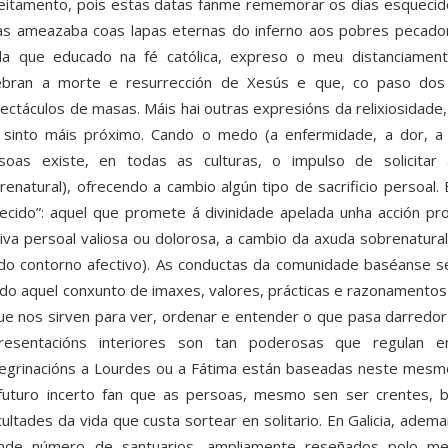
eitamento, pois estas datas fanme rememorar os dias esquecido
as ameazaba coas lapas eternas do inferno aos pobres pecador
da que educado na fé católica, expreso o meu distanciamento
ebran a morte e resurrección de Xesús e que, co paso dos
ectáculos de masas. Máis hai outras expresións da relixiosidade,
sinto máis próximo. Cando o medo (a enfermidade, a dor, 
soas existe, en todas as culturas, o impulso de solicitar
renatural), ofrecendo a cambio algún tipo de sacrificio persoal.
recido”: aquel que promete á divinidade apelada unha acción pr
iva persoal valiosa ou dolorosa, a cambio da axuda sobrenatural
do contorno afectivo). As conductas da comunidade baséanse se
do aquel conxunto de imaxes, valores, prácticas e razonamento
ue nos sirven para ver, ordenar e entender o que pasa darredor e
resentacións interiores son tan poderosas que regulan 
egrinacións a Lourdes ou a Fátima están baseadas neste mes
futuro incerto fan que as persoas, mesmo sen ser crentes, bu
icultades da vida que custa sortear en solitario. En Galicia, ade
nde número de santuarios, ampliamente reseñados polo me