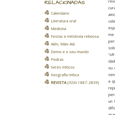
rex
RELACIONADAS
cur
Calendario
ain
Literatura oral
cel
esp
Medicina
me 
Festas e mitoloxía relixiosa
per
Alén, Máis Alá
sob
Demo e o seu mundo
“of
Pedras
dád
Seres míticos
ou 
sen
Xeografía mítica
e q
REVISTA
(ISSN 1887-2859)
rep
per
un 
dif
gra