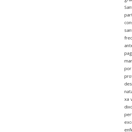
San
par
con
san
fre
ant
pag
man
por
pro
des
nat
xa 
dix
per
exc
enf