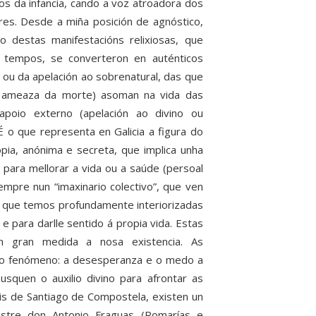
s da infancia, cando a voz atroadora dos
es. Desde a miña posición de agnóstico,
 destas manifestacións relixiosas, que
 tempos, se converteron en auténticos
 ou da apelación ao sobrenatural, das que
a ameaza da morte) asoman na vida das
 apoio externo (apelación ao divino ou
 É o que representa en Galicia a figura do
opia, anónima e secreta, que implica unha
 para mellorar a vida ou a saúde (persoal
mpre nun “imaxinario colectivo”, que ven
s que temos profundamente interiorizadas
 para darlle sentido á propia vida. Estas
en gran medida a nosa existencia. As
mo fenómeno: a desesperanza e o medo a
squen o auxilio divino para afrontar as
mais de Santiago de Compostela, existen un
stre don Antonio Fraguas (Romarías e