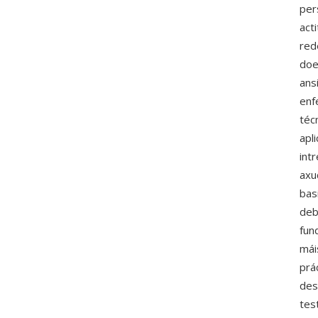
per
act
red
doe
ans
enf
téc
apl
int
axu
bas
deb
fun
mái
prá
des
tes