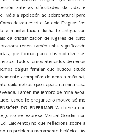
ección ante as dificultades da vida, e
e. Máis a apelación ao sobrenatural para
 Como deixou escrito Antonio Fraguas “os
o e manifestación dunha fe antiga, con
is da cristianización de lugares de culto
ebracións teñen tamén unha significación
cias, que forman parte das moi diversas
ra persoa. Todos fomos atendidos de nenos
emos dalgún familiar que buscou axuda
vivamente acompañar de neno a miña nai,
nte quilómetros que separan a miña casa
desvelada. Tamén me lembro de miña avoa,
itude. Cando lle preguntei o motivo só me
IMENSIÓNS DO ENFERMAR
“A doenza non
tegórico se expresa Marcial Gondar nun
 Ed. Laiovento) no que reflexiona sobre a
omo un problema meramente biolóxico. As