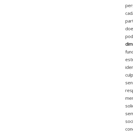
per
cad
par
doe
pod
dim
fun
est
ide
cul
sen
res
mem
sol
sem
soc
con