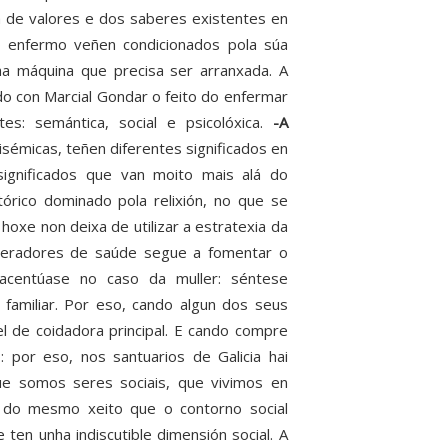
 de valores e dos saberes existentes en
o enfermo veñen condicionados pola súa
ha máquina que precisa ser arranxada. A
o con Marcial Gondar o feito do enfermar
s: semántica, social e psicolóxica.
-A
isémicas, teñen diferentes significados en
significados que van moito mais alá do
rico dominado pola relixión, no que se
hoxe non deixa de utilizar a estratexia da
eneradores de saúde segue a fomentar o
acentúase no caso da muller: séntese
familiar. Por eso, cando algun dos seus
de coidadora principal. E cando compre
o: por eso, nos santuarios de Galicia hai
ue somos seres sociais, que vivimos en
, do mesmo xeito que o contorno social
ten unha indiscutible dimensión social. A