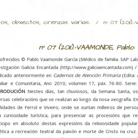
tos, obxectos, crenzas varias..
/
nº 07 (2011)
nº 07 (2011).-VAAMONDE, Pablo:
ofrecidos © Pablo Vaamonde García (Médico de familia. SAP Lab
estigación Galicia Encantada (http://www.galiciaencantada.com) 
licado anteriormente en
Cadernos de Atención Primaria
(Edita:
iliar e Comunitaria, Ano 2010, volumen 17, páx. 76-80. Serie:
TRODUCIÓN
Nestes días, tan chuviosos, da Semana Santa, os 
ersas celebracións que se realizan ao longo da nosa xeografía. E
alidades de Ferrol e Viveiro, onde se xuntan milleiros de pers
a curiosidade turística, para presenciar as procesións que r
ticipo en absoluto destas expresións da relixiosidade popul
ética a recreación teatral da paixón e morte de Cristo na cru