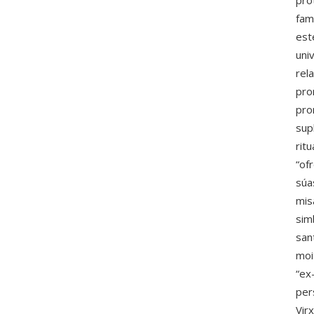
pro
fam
est
uni
rel
pro
pro
sup
rit
“of
súa
mis
sim
san
moi
“ex
per
Vir