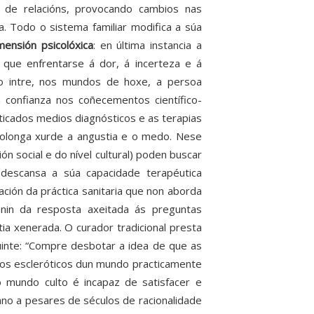
o de relacións, provocando cambios nas
 Todo o sistema familiar modifica a súa
mensión psicolóxica
: en última instancia a
 que enfrentarse á dor, á incerteza e á
ro intre, nos mundos de hoxe, a persoa
 confianza nos coñecementos científico-
ticados medios diagnósticos e as terapias
rolonga xurde a angustia e o medo. Nese
n social e do nível cultural) poden buscar
 descansa a súa capacidade terapéutica
ción da práctica sanitaria que non aborda
nin da resposta axeitada ás preguntas
a xenerada. O curador tradicional presta
guinte: “Compre desbotar a idea de que as
duos escleróticos dun mundo practicamente
 mundo culto é incapaz de satisfacer e
no a pesares de séculos de racionalidade