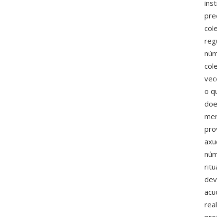
ins
pre
col
reg
núm
col
vec
o q
doe
men
pro
axu
núm
rit
dev
acu
rea