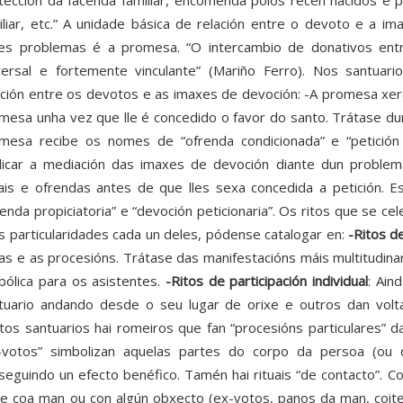
tección da facenda familiar, encomenda polos recén nacidos e 
iliar, etc.” A unidade básica de relación entre o devoto e a im
es problemas é a promesa. “O intercambio de donativos ent
versal e fortemente vinculante” (Mariño Ferro). Nos santuar
ación entre os devotos e as imaxes de devoción: -A promesa xer
mesa unha vez que lle é concedido o favor do santo. Trátase dun
mesa recibe os nomes de “ofrenda condicionada” e “petición 
licar a mediación das imaxes de devoción diante dun problem
uais e ofrendas antes de que lles sexa concedida a petición. 
renda propiciatoria” e “devoción peticionaria”. Os ritos que se ce
s particularidades cada un deles, pódense catalogar en:
-Ritos d
as e as procesións. Trátase das manifestacións máis multitudinar
bólica para os asistentes.
-Ritos de participación individual
: Ain
tuario andando desde o seu lugar de orixe e outros dan volt
tos santuarios hai romeiros que fan “procesións particulares” 
-votos” simbolizan aquelas partes do corpo da persoa (ou 
seguindo un efecto benéfico. Tamén hai rituais “de contacto”. 
xe coa man ou con algún obxecto (ex-votos, panos da man, coitelo