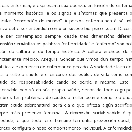
soas enferman, e expresan a súa doenza, en función do sistema
a momento histórico, e os signos e síntomas que presenta 
ticular “concepción do mundo”. A persoa enferma non é só un
nza debe ser entendida como un suceso bio-psico-social. Dacord
e ser contemplado sempre desde tres dimensións diferente
ensión semántica
: as palabras “enfermidade” e “enfermo” son pol
ción da cultura e do tempo histórico. A cultura éncheas de 
rictamente médico. Asegura Gondar que vimos dun tempo histó
ntifica a experiencia de enfermar co pecado. A sociedade laica de 
pa: o culto á saúde e o discurso dos estilos de vida como x
tido de responsabilidade cando se perde a mesma. Este 
ponsable non só da súa propia saúde, senon de todo o grupo 
bros ten problemas de saúde, a muller asume sempre o papel 
icitar axuda sobrenatural será ela a que ofreza algún sacrifíci
pre máis presenza feminina.
-A dimensión social
: sabido é q
iedade, e que todo feito humano ten unha proxección social
creto configura o noso comportamento individual. A enfermidade 