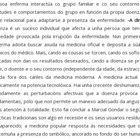
soa enferma interactúa co grupo familiar e co seu contorn
itudes e comportamentos do grupo en función da propia doenza.
e relacional para adaptarse á presenza da enfermidade.
-A di
nza é un suceso individual que afecta a unha persoa que ten
iedade provocada pola irrupción da enfermidade. Nun primei
erma adoita buscar axuda na medicina oficial e deposita a súa
nicos do médico. Mais, cando as cousas se torcen, cando os sofis
icadas non dan os resultados desexados, cando a doenza se p
re, o doente e o seu contorno (independente da idade, da estracció
da fora dos canles da medicina moderna. A medicina actual
icamente na potencia tecnolóxica. Hai unha crecente deshumaniza
idamente as perturbacións afectivas que a doenza provoca 
damentais, pólo que non permite un manexo adecuado da angusti
s atención á totalidade. Esto fai concluir a Marcial Gondar o se
cticas tradicionais son algo en recesión e os seus usuarios resí
aparecido; a medicina popular resposta ás necesidades que o
temuña a presenza do simbólico, ancorado no fondo do ser huma