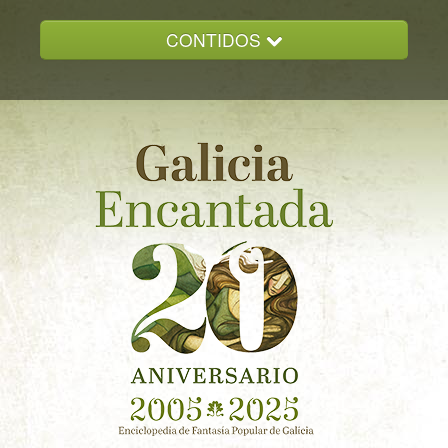
CONTIDOS
INICIO
GALICIA ENCANTADA
DOCUMENTACION
NOVAS
CONTACTO