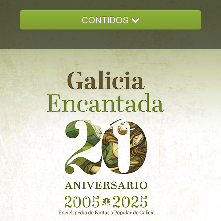
CONTIDOS
INICIO
GALICIA ENCANTADA
DOCUMENTACION
NOVAS
CONTACTO