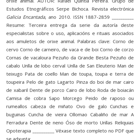
orixe animal. AUTOR: Rafael Quintía Pereira. Grupo de
Estudos Etnográficos Serpe Bichoca. Revista electrónica
Galicia Encantada
, ano 2010. ISSN 1887-2859 __________
Resume: Terceira entrega da serie da autoría deste
especialistas sobre o uso, aplicacións e rituais asociados
aos amuletos de orixe animal. Palabras clave: Corno de
cervo Corno de carneiro, de vaca e de boi Corno de corzo
Cornas de vacaloura Pezuño da Grande Besta Pezuño de
cabalo Unlla de lobo cerval Unlla de San Eleuterio Man de
teixugo Pata de coello Man de toupa, toupa e terra de
toupeira Pelo de gato Lagarto Pinza do boi de mar cairo
de xabaril Dente de porco Cairo de lobo Roda de boiacán
Camisa de cobra Sapo Morcego Peido de raposo ou
rumeallos cabeza de miñato Ovo de galo Cunchas e
buguinas Cuncha de vieira Ollomao Cabaliño de mar A
Ferradura Dente de neno Óso de morto Unllas Reliquias
Opoterapia __________ Véxase texto completo no PDF que
se adxunta: