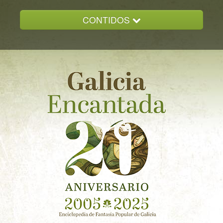
CONTIDOS
INICIO
GALICIA ENCANTADA
DOCUMENTACION
NOVAS
CONTACTO