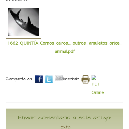
1662_QUINTÍA_Cornos_cairos..._outros_ amuletos_orixe_
animal.pdf
Comparte en.
Imprimir.
Enviar comentario a este artigo:
Texto: