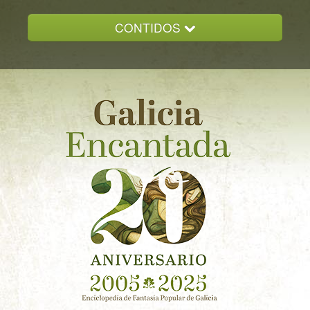
CONTIDOS
INICIO
GALICIA ENCANTADA
DOCUMENTACION
NOVAS
CONTACTO