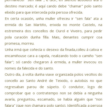
destino marcado; é aquí cando debe "chamar" polo santo
elixido para que interceda pola persoa ofrecida.
En certa ocasión, unha muller ofreceu ir "sen fala" ata a
ermida do San Martiño, erixida no monte Castelo, na
estremeira dos concellos de Ourol e Viveiro, para pedir
pola curación dunha filla. Mais, denantes cumprir coa
promesa, morreu.
Unha irmá que coñecía o desexo da finada,colleu á cativa e
encamiñouse cara a capela, realizando todo o camiño "sen
falar"; só cando chegaron á ermida, a muller invocou os
nomes da falecida e do santo.
Outro día, á volta dunha viaxe organizada polos veciños do
concello ao Santo André de Teixido, o autobús no que
regresaban parou de súpeto. O condutor, logo de
comprobar que o contratempo non se debía a ningunha
avaría, preguntou, escamado, se había alguén que "non
falara" (que non chamara polo santo). Identificada a persoa