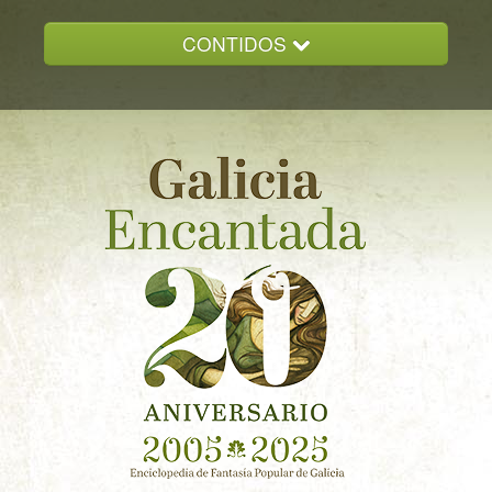
CONTIDOS
INICIO
GALICIA ENCANTADA
DOCUMENTACION
NOVAS
CONTACTO