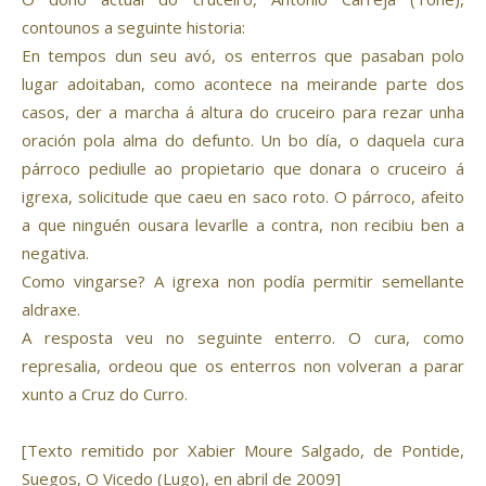
contounos a seguinte historia:
En tempos dun seu avó, os enterros que pasaban polo
lugar adoitaban, como acontece na meirande parte dos
casos, der a marcha á altura do cruceiro para rezar unha
oración pola alma do defunto. Un bo día, o daquela cura
párroco pediulle ao propietario que donara o cruceiro á
igrexa, solicitude que caeu en saco roto. O párroco, afeito
a que ninguén ousara levarlle a contra, non recibiu ben a
negativa.
Como vingarse? A igrexa non podía permitir semellante
aldraxe.
A resposta veu no seguinte enterro. O cura, como
represalia, ordeou que os enterros non volveran a parar
xunto a Cruz do Curro.
[Texto remitido por
Xabier Moure Salgado
, de
Pontide
,
Suegos
,
O Vicedo
(Lugo), en abril de 2009]