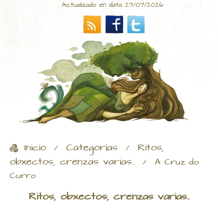
Actualizado en data 27/07/2026
Inicio
Categorías
Ritos,
/
/
obxectos, crenzas varias..
/
A Cruz do
Curro
Ritos, obxectos, crenzas varias..