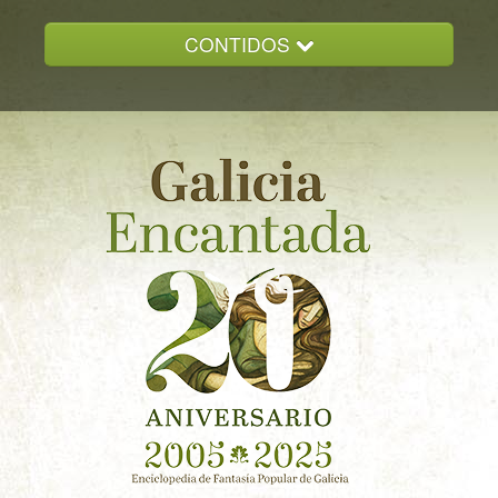
CONTIDOS
INICIO
GALICIA ENCANTADA
DOCUMENTACION
NOVAS
CONTACTO