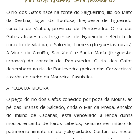
río dos Gafos (Pontevedra)
O río dos Gafos nace na fonte do Salgueiriño, illó do Mato
da Xestiña, lugar da Boullosa, freguesía de Figueirido,
concello de Vilaboa, provincia de Pontevedra. O río dos
Gafos atravesa as freguesías de Figueirido e Bértola do
concello de Vilaboa, e Salcedo, Tomeza (freguesías rurais),
A Virxe do Camiño, San Xosé e Santa María (freguesías
urbanas) do concello de Pontevedra. O río dos Gafos
desemboca na ría de Pontevedra (peirao das Corvaceiras)
a carón do rueiro da Moureira. Casuística:
A POZA DA MOURA
O pego do río dos Gafos coñecido por poza da Moura, ao
pé das Brañas de Salcedo, onda o Mar da Presa, encalco
do muíño de Cabanas, está vencellado á lenda dunha
moura, encanto de loiros cabelos, xenuíno ser mítico do
patrimonio inmaterial da galeguidade: Contan os nosos