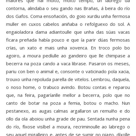
maiores que hai moito, moito tempo, un labrego da
contorna, alindaba o seu gando nas Brañas, á beira do río
dos Gafos. Coma ensoñación, do goio xurdiu unha fermosa
muller en cuxos cabelos aniñaba o refolguexo do sol. A
engaioladora dama adiantoulle que unha das súas vacas
ficara preñada había pouco e que ía parir dúas fermosas
crías, un xato e mais unha xovenca. En troco polo bo
agoiro, a moura pedíulle ao gandeiro que lle chimpase a
becerra na poza cando a vaca librase. Pasaron os meses,
pariu con ben o animal e, consonte o vaticinado pola xacia,
trouxo unha repoluda parella de vitelos. Lembrou, daquela,
o noso home, o trabuco avindo. Botou contas e reparou
que, na feira, pagaríanlle mellor a becerra, polo que no
canto de botar na poza a femia, botou o macho. Nun
pestanexo, as augas calmas argallaron un remuíño e do
ollo da ola aboiou unha grade de pau. Sentada nunha pena
do río, fíxose visíbel a moura, recriminoulle ao labrego o
seu aquel migalleiro e, antes de se sumir no piago, díxolle