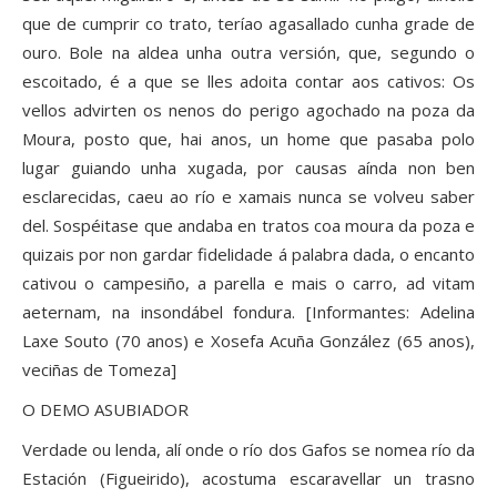
que de cumprir co trato, teríao agasallado cunha grade de
ouro. Bole na aldea unha outra versión, que, segundo o
escoitado, é a que se lles adoita contar aos cativos: Os
vellos advirten os nenos do perigo agochado na poza da
Moura, posto que, hai anos, un home que pasaba polo
lugar guiando unha xugada, por causas aínda non ben
esclarecidas, caeu ao río e xamais nunca se volveu saber
del. Sospéitase que andaba en tratos coa moura da poza e
quizais por non gardar fidelidade á palabra dada, o encanto
cativou o campesiño, a parella e mais o carro, ad vitam
aeternam, na insondábel fondura. [Informantes: Adelina
Laxe Souto (70 anos) e Xosefa Acuña González (65 anos),
veciñas de Tomeza]
O DEMO ASUBIADOR
Verdade ou lenda, alí onde o río dos Gafos se nomea río da
Estación (Figueirido), acostuma escaravellar un trasno