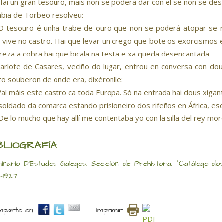
ai un gran tesouro, mais non se poderá dar con el se non se dese
abia de Torbeo resolveu:
 tesouro é unha trabe de ouro que non se poderá atopar se n
 vive no castro. Hai que levar un crego que bote os exorcismos 
reza a cobra hai que bicala na testa e xa queda desencantada.
arlote de Casares, veciño do lugar, entrou en conversa con do
to souberon de onde era, dixéronlle:
al máis este castro ca toda Europa. Só na entrada hai dous xigan
soldado da comarca estando prisioneiro dos rifeños en África, esc
De lo mucho que hay allí me contentaba yo con la silla del rey mor
BLIOGRAFÍA
inario D’Estudos Galegos. Sección de Prehistoria, “Catálogo dos 
-1927.
parte en.
Imprimir.