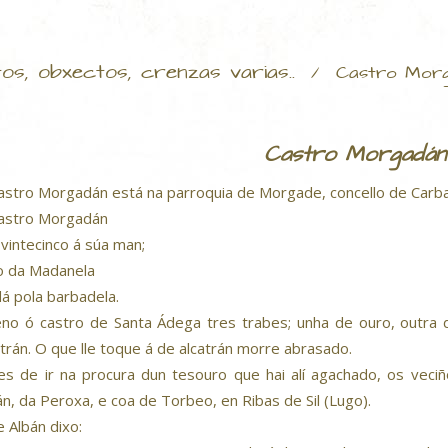
tos, obxectos, crenzas varias..
/
Castro Mor
Castro Morgadán
astro Morgadán está na parroquia de Morgade, concello de Carba
astro Morgadán
 vintecinco á súa man;
o da Madanela
 dá pola barbadela.
no ó castro de Santa Ádega tres trabes; unha de ouro, outra 
atrán. O que lle toque á de alcatrán morre abrasado.
es de ir na procura dun tesouro que hai alí agachado, os veci
án, da Peroxa, e coa de Torbeo, en Ribas de Sil (Lugo).
e Albán dixo: