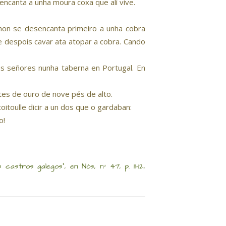
ncanta a unha moura coxa que alí vive.
on se desencanta primeiro a unha cobra
e despois cavar ata atopar a cobra. Cando
us señores nunha taberna en Portugal. En
tes de ouro de nove pés de alto.
oitoulle dicir a un dos que o gardaban:
o!
castros galegos”, en Nós, nº 47, p. 11-12,