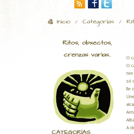
Inicio
Categorías
Ri
/
/
Ritos, obxectos,
crenzas varias..
O c
O c
ten
só 
lle
Úne
alc
Ant
Alb
A d
CATEGORÍAS