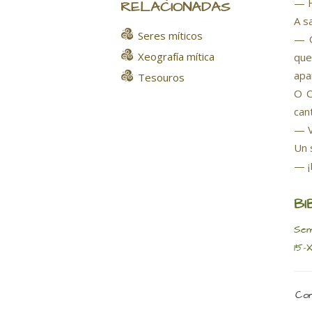
— H
RELACIONADAS
A s
Seres míticos
— O
Xeografía mítica
que
apa
Tesouros
O C
can
— V
Un 
— ¡
BI
Sem
15-X
Com