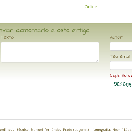
nviar comentario a este artigo:
Texto:
Autor:
Teu email:
Copia no c
ordinador técnico:
Manuel Fernández Prado (Lugonet)
Iconografía:
Noemí Lópe