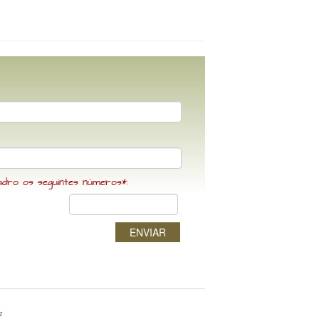
adro os seguintes números*:
ENVIAR
z