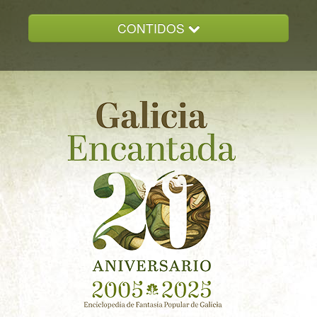
CONTIDOS
INICIO
GALICIA ENCANTADA
DOCUMENTACION
NOVAS
CONTACTO