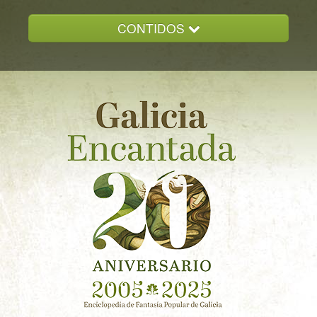
CONTIDOS
INICIO
GALICIA ENCANTADA
DOCUMENTACION
NOVAS
CONTACTO