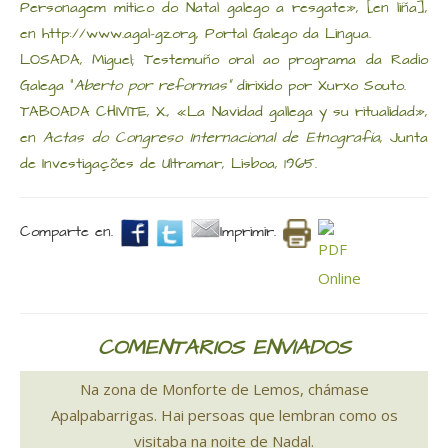
Personagem mítico do Natal galego a resgate», [en liña],
en http://www.agal-gz.org, Portal Galego da Lingua.
LOSADA, Miguel; Testemuño oral ao programa da Radio
Galega "
Aberto por reformas"
dirixido por Xurxo Souto.
TABOADA CHIVITE, X., «La Navidad gallega y su ritualidad»,
en
Actas do Congreso Internacional de Etnografía
, Junta
de Investigações de Ultramar, Lisboa, 1965.
Comparte en.
Imprimir.
COMENTARIOS ENVIADOS
Na zona de Monforte de Lemos, chámase
Apalpabarrigas. Hai persoas que lembran como os
visitaba na noite de Nadal.