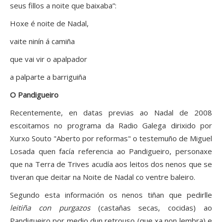
seus fillos a noite que baixaba”:
Hoxe é noite de Nadal,
vaite ninín á camiña
que vai vir o apalpador
a palparte a barriguiña
O Pandigueiro
Recentemente, en datas previas ao Nadal de 2008
escoitamos no programa da Radio Galega dirixido por
Xurxo Souto "Aberto por reformas" o testemuño de Miguel
Losada quen facía referencia ao Pandigueiro, personaxe
que na Terra de Trives acudía aos leitos dos nenos que se
tiveran que deitar na Noite de Nadal co ventre baleiro.
Segundo esta información os nenos tiñan que pedirlle
leitiña con purgazos
(castañas secas, cocidas) ao
Pandigueiro por medio dun retrouso (que xa non lembra) e