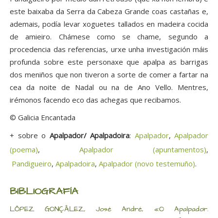
este baixaba da Serra da Cabeza Grande coas castañas e,
ademais, podía levar xoguetes tallados en madeira cocida
de amieiro. Chámese como se chame, segundo a
procedencia das referencias, urxe unha investigación máis
profunda sobre este personaxe que apalpa as barrigas
dos meniños que non tiveron a sorte de comer a fartar na
cea da noite de Nadal ou na de Ano Vello. Mentres,
irémonos facendo eco das achegas que recibamos.
© Galicia Encantada
+ sobre o
Apalpador/ Apalpadoira
:
Apalpador
,
Apalpador
(poema)
,
Apalpador (apuntamentos)
,
Pandigueiro
,
Apalpadoira
,
Apalpador (novo testemuño)
.
BIBLIOGRAFÍA
LÔPEZ GONÇÂLEZ, José André, «O Apalpador.