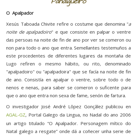
Pandigueiro
O Apalpador
Xesús Taboada Chivite refire o costume que denomina "
a
noite de apalpadoiro
" e que consiste en palpar o ventre
das persoas na noite de fin de ano por ver se comeron ou
non para todo o ano que entra. Semellantes testemuños a
este procedentes de diferentes lugares da montaña de
Lugo refiren o mesmo hábito, ou rito, denominado
"apalpadoiro" ou "apalpadoira" que se facía na noite de fin
de ano. Consistía en apalpar o ventre, sobre todo o de
nenos e nenas, para saber se comeron o suficente para
que o ano que entra non sexa de fame, senón de fartura.
O investigador José André Lôpez Gonçâlez publicou en
AGAL-GZ
, Portal Galego da Lingua, no Nadal do ano 2006
un artigo titulado “O Apalpador. Personagem mítico do
Natal galego a resgate” onde dá a coñecer unha serie de