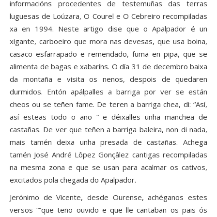
informacións procedentes de testemuñas das terras
luguesas de Loúzara, O Courel e O Cebreiro recompiladas
xa en 1994. Neste artigo dise que o Apalpador é un
xigante, carboeiro que mora nas devesas, que usa boina,
casaco esfarrapado e remendado, fuma en pipa, que se
alimenta de bagas e xabaríns. O día 31 de decembro baixa
da montaña e visita os nenos, despois de quedaren
durmidos. Entón apálpalles a barriga por ver se están
cheos ou se teñen fame. De teren a barriga chea, di: “Así,
así esteas todo o ano “ e déixalles unha manchea de
castañas. De ver que teñen a barriga baleira, non di nada,
mais tamén deixa unha presada de castañas. Achega
tamén José André Lôpez Gonçâlez cantigas recompiladas
na mesma zona e que se usan para acalmar os cativos,
excitados pola chegada do Apalpador.
Jerónimo de Vicente, desde Ourense, achéganos estes
versos “”que teño ouvido e que lle cantaban os pais ós