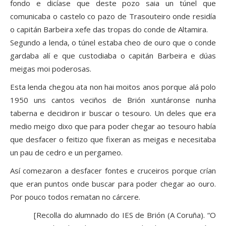
fondo e dicíase que deste pozo saia un túnel que
comunicaba o castelo co pazo de Trasouteiro onde residía
o capitán Barbeira xefe das tropas do conde de Altamira.
Segundo a lenda, o túnel estaba cheo de ouro que o conde
gardaba alí e que custodiaba o capitán Barbeira e dúas
meigas moi poderosas.
Esta lenda chegou ata non hai moitos anos porque alá polo
1950 uns cantos veciños de Brión xuntáronse nunha
taberna e decidiron ir buscar o tesouro. Un deles que era
medio meigo dixo que para poder chegar ao tesouro había
que desfacer o feitizo que fixeran as meigas e necesitaba
un pau de cedro e un pergameo.
Así comezaron a desfacer fontes e cruceiros porque crían
que eran puntos onde buscar para poder chegar ao ouro.
Por pouco todos rematan no cárcere.
[Recolla do alumnado do IES de Brión (A Coruña). “O