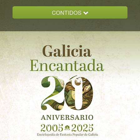
CONTIDOS
INICIO
GALICIA ENCANTADA
DOCUMENTACION
NOVAS
CONTACTO