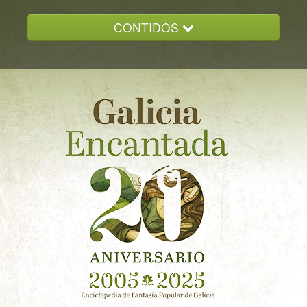
CONTIDOS
INICIO
GALICIA ENCANTADA
DOCUMENTACION
NOVAS
CONTACTO