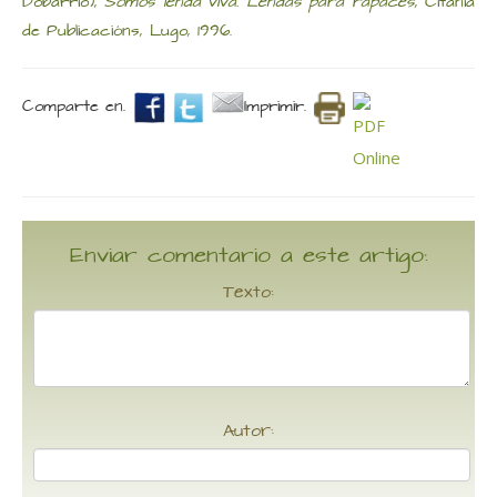
Dobarrio),
Somos lenda viva. Lendas para rapaces
, Citania
de Publicacións, Lugo, 1996.
Comparte en.
Imprimir.
Enviar comentario a este artigo:
Texto:
Autor: