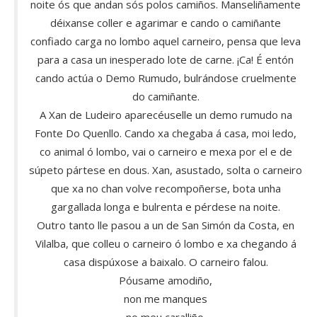
noite ós que andan sós polos camiños. Manseliñamente
déixanse coller e agarimar e cando o camiñante
confiado carga no lombo aquel carneiro, pensa que leva
para a casa un inesperado lote de carne. ¡Ca! É entón
cando actúa o Demo Rumudo, bulrándose cruelmente
do camiñante.
A Xan de Ludeiro aparecéuselle un demo rumudo na
Fonte Do Quenllo. Cando xa chegaba á casa, moi ledo,
co animal ó lombo, vai o carneiro e mexa por el e de
súpeto pártese en dous. Xan, asustado, solta o carneiro
que xa no chan volve recompoñerse, bota unha
gargallada longa e bulrenta e pérdese na noite.
Outro tanto lle pasou a un de San Simón da Costa, en
Vilalba, que colleu o carneiro ó lombo e xa chegando á
casa dispúxose a baixalo. O carneiro falou.
Póusame amodiño,
non me manques