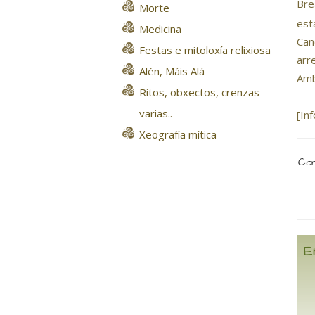
Bre
Morte
est
Medicina
Can
Festas e mitoloxía relixiosa
arr
Alén, Máis Alá
Amb
Ritos, obxectos, crenzas
varias..
[In
Xeografía mítica
Com
E