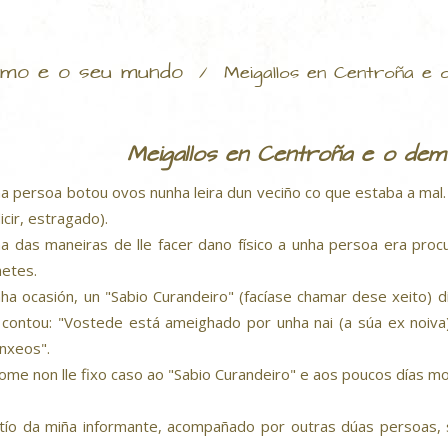
mo e o seu mundo
/
Meigallos en Centroña e
Meigallos en Centroña e o de
a persoa botou ovos nunha leira dun veciño co que estaba a mal. 
icir, estragado).
a das maneiras de lle facer dano físico a unha persoa era procur
netes.
ha ocasión, un "Sabio Curandeiro" (facíase chamar dese xeito) dí
contou: "Vostede está ameighado por unha nai (a súa ex noiva)
nxeos".
ome non lle fixo caso ao "Sabio Curandeiro" e aos poucos días mo
tío da miña informante, acompañado por outras dúas persoas, s