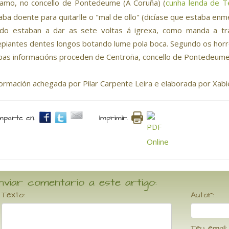
amo, no concello de Pontedeume (A Coruña) (
cunha lenda de T
aba doente para quitarlle o "mal de ollo" (dicíase que estaba enm
do estaban a dar as sete voltas á igrexa, como manda a tr
epiantes dentes longos botando lume pola boca. Segundo os horr
as informacións proceden de Centroña, concello de Pontedeume 
formación achegada por Pilar Carpente Leira e elaborada por Xabi
parte en.
Imprimir.
nviar comentario a este artigo:
Texto:
Autor:
Teu email: