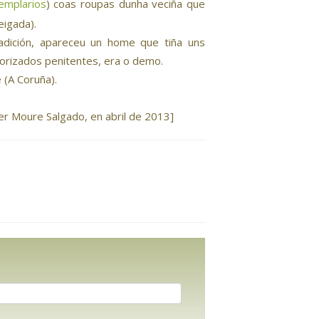
emplarios
) coas roupas dunha veciña que
eigada).
adición, apareceu un home que tiña uns
orizados penitentes, era o demo.
(A Coruña).
er Moure Salgado, en abril de 2013]