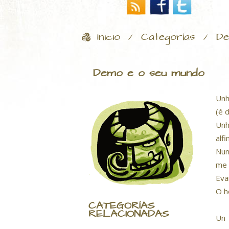
Inicio
Categorías
De
/
/
Demo e o seu mundo
Unh
(é d
Unh
alfi
Nun
me 
Eva
O h
CATEGORÍAS
RELACIONADAS
Un 