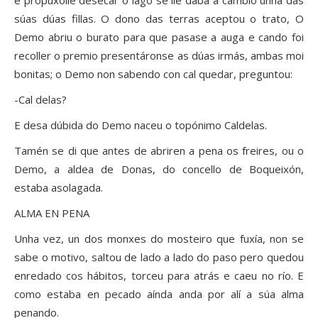
e propúxolle desecar o lago se lle daba a cambio unha das
súas dúas fillas. O dono das terras aceptou o trato, O
Demo abriu o burato para que pasase a auga e cando foi
recoller o premio presentáronse as dúas irmás, ambas moi
bonitas; o Demo non sabendo con cal quedar, preguntou:
-Cal delas?
E desa dúbida do Demo naceu o topónimo Caldelas.
Tamén se di que antes de abriren a pena os freires, ou o
Demo, a aldea de Donas, do concello de Boqueixón,
estaba asolagada.
ALMA EN PENA
Unha vez, un dos monxes do mosteiro que fuxía, non se
sabe o motivo, saltou de lado a lado do paso pero quedou
enredado cos hábitos, torceu para atrás e caeu no río. E
como estaba en pecado aínda anda por alí a súa alma
penando.