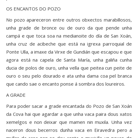
OS ENCANTOS DO POZO
No pozo apareceron entre outros obxectos marabillosos,
unha grade de bronce ou de ouro da que pende unha
campá e que toca soa na medianoite do día de San Xoán,
unha cruz de acibeche que está na igrexa parroquial de
Ponte Ulla, a imaxe da Virxe de Gundián que escapou e que
agora está na capela de Santa María, unha galiña cunha
ducia de polos de ouro, unha vella que peitea cun peite de
ouro o seu pelo dourado e ata unha dama coa pel branca
que cando sae o encanto ponse á sombra dos loureiros.
A GRADE
Para poder sacar a grade encantada do Pozo de San Xoán
da Cova hai que agardar a que unha vaca paira dous xatos
xemelgos e non deixar que mamen nin muxila. Unha vez
naceron dous becerros dunha vaca en Eiravedra pero a