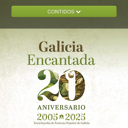
CONTIDOS
INICIO
GALICIA ENCANTADA
DOCUMENTACION
NOVAS
CONTACTO