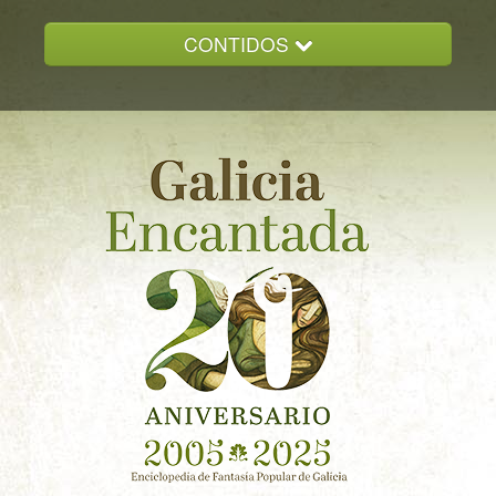
CONTIDOS
INICIO
GALICIA ENCANTADA
DOCUMENTACION
NOVAS
CONTACTO