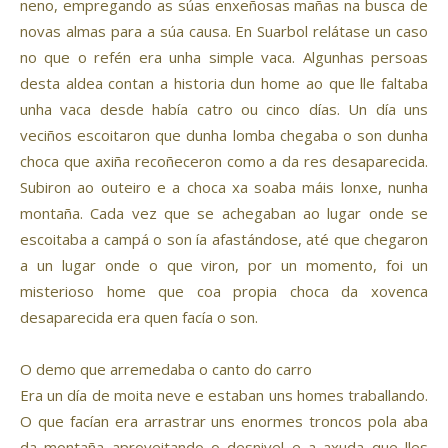
neno, empregando as súas enxeñosas mañas na busca de
novas almas para a súa causa. En Suarbol relátase un caso
no que o refén era unha simple vaca. Algunhas persoas
desta aldea contan a historia dun home ao que lle faltaba
unha vaca desde había catro ou cinco días. Un día uns
veciños escoitaron que dunha lomba chegaba o son dunha
choca que axiña recoñeceron como a da res desaparecida.
Subiron ao outeiro e a choca xa soaba máis lonxe, nunha
montaña. Cada vez que se achegaban ao lugar onde se
escoitaba a campá o son ía afastándose, até que chegaron
a un lugar onde o que viron, por un momento, foi un
misterioso home que coa propia choca da xovenca
desaparecida era quen facía o son.
O demo que arremedaba o canto do carro
Era un día de moita neve e estaban uns homes traballando.
O que facían era arrastrar uns enormes troncos pola aba
da montaña aproveitando o desnivel e a axuda que lles