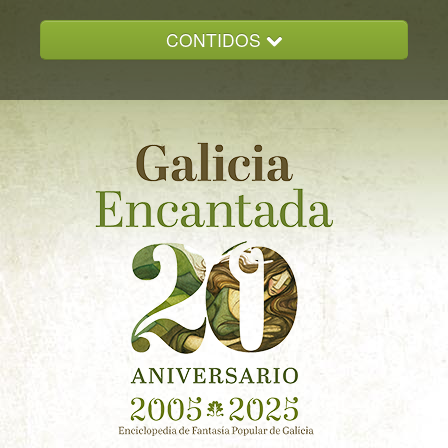
CONTIDOS
INICIO
GALICIA ENCANTADA
DOCUMENTACION
NOVAS
CONTACTO