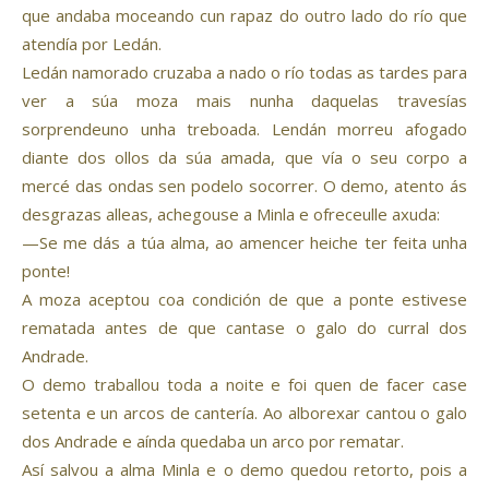
que andaba moceando cun rapaz do outro lado do río que
atendía por Ledán.
Ledán namorado cruzaba a nado o río todas as tardes para
ver a súa moza mais nunha daquelas travesías
sorprendeuno unha treboada. Lendán morreu afogado
diante dos ollos da súa amada, que vía o seu corpo a
mercé das ondas sen podelo socorrer. O demo, atento ás
desgrazas alleas, achegouse a Minla e ofreceulle axuda:
—Se me dás a túa alma, ao amencer heiche ter feita unha
ponte!
A moza aceptou coa condición de que a ponte estivese
rematada antes de que cantase o galo do curral dos
Andrade.
O demo traballou toda a noite e foi quen de facer case
setenta e un arcos de cantería. Ao alborexar cantou o galo
dos Andrade e aínda quedaba un arco por rematar.
Así salvou a alma Minla e o demo quedou retorto, pois a