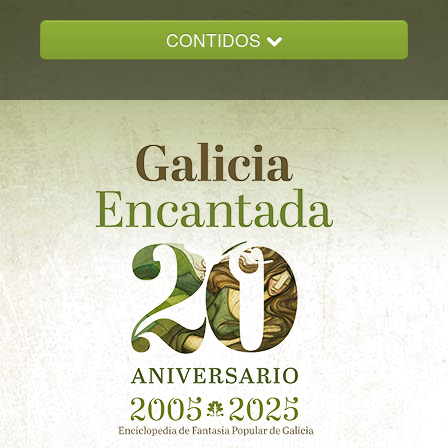
CONTIDOS
INICIO
GALICIA ENCANTADA
DOCUMENTACION
NOVAS
CONTACTO