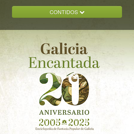
CONTIDOS
INICIO
GALICIA ENCANTADA
DOCUMENTACION
NOVAS
CONTACTO