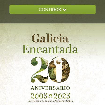
CONTIDOS
INICIO
GALICIA ENCANTADA
DOCUMENTACION
NOVAS
CONTACTO