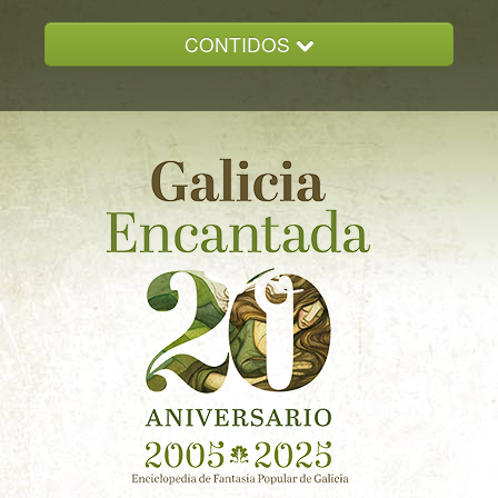
CONTIDOS
INICIO
GALICIA ENCANTADA
DOCUMENTACION
NOVAS
CONTACTO