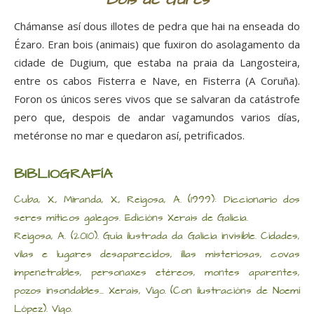
Bois de Gures
Chámanse así dous illotes de pedra que hai na enseada do
Ézaro. Eran bois (animais) que fuxiron do asolagamento da
cidade de Dugium, que estaba na praia da Langosteira,
entre os cabos Fisterra e Nave, en Fisterra (A Coruña).
Foron os únicos seres vivos que se salvaran da catástrofe
pero que, despois de andar vagamundos varios días,
metéronse no mar e quedaron así, petrificados.
BIBLIOGRAFÍA
Cuba, X., Miranda, X., Reigosa, A. (1999): Diccionario dos
seres míticos galegos. Edicións Xerais de Galicia.
Reigosa, A. (2010). Guía ilustrada da Galicia invisible. Cidades,
vilas e lugares desaparecidos, illas misteriosas, covas
impenetrables, personaxes etéreos, montes aparentes,
pozos insondables... Xerais, Vigo. (Con ilustracións de Noemí
López). Vigo.