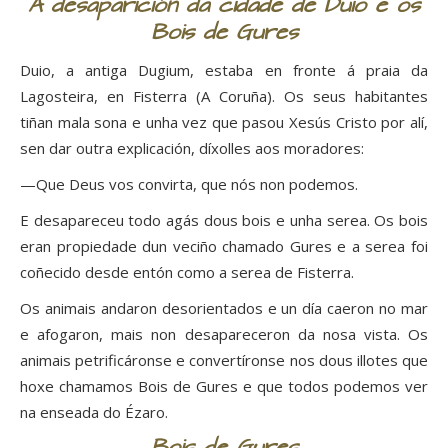
A desaparición da cidade de Duio e os
Bois de Gures
Duio, a antiga Dugium, estaba en fronte á praia da
Lagosteira, en Fisterra (A Coruña). Os seus habitantes
tiñan mala sona e unha vez que pasou Xesús Cristo por alí,
sen dar outra explicación, díxolles aos moradores:
—Que Deus vos convirta, que nós non podemos.
E desapareceu todo agás dous bois e unha serea. Os bois
eran propiedade dun veciño chamado Gures e a serea foi
coñecido desde entón como a serea de Fisterra.
Os animais andaron desorientados e un día caeron no mar
e afogaron, mais non desapareceron da nosa vista. Os
animais petrificáronse e convertíronse nos dous illotes que
hoxe chamamos Bois de Gures e que todos podemos ver
na enseada do Ézaro.