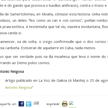
te e do gando que provoca o bacillus anthracis), contra o trono e 
illa de Samertolomeu, en Moaña, cóntase esta historia. Unha no
ividuos, un deles “feo como un can e con cornos”, poñían rumbo 
a praia exótica. A testemuña que tal viu, viaxeira involuntaria, f
uxoa canda si.
amencer, xa de volta, o crego confirmoulle que o dos cornos
pia caribeña. Estiveran de aquelarre en Cuba, nada menos.
ivo que ser verdade pois na illa moañesa que leva o nome do 
rrando ao Demo polos cornos.
tonio Reigosa
Artigo publicado en La Voz de Galicia (A Mariña) o 25 de ago
Antonio Reigosa
”
parte en.
Imprimir.