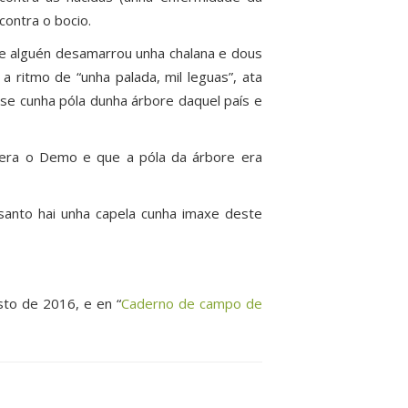
contra o bocio.
ite alguén desamarrou unha chalana e dous
a ritmo de “unha palada, mil leguas”, ata
íxose cunha póla dunha árbore daquel país e
 era o Demo e que a póla da árbore era
santo hai unha capela cunha imaxe deste
sto de 2016, e en “
Caderno de campo de