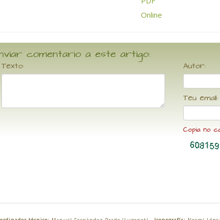
nviar comentario a este artigo:
Texto:
Autor:
Teu email:
Copia no c