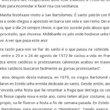
tulo para incomodar e facer risa coa veciñanza.
Mariña festéxase moito a San Bartolomeu. É santo patrón con f
ta a onde chegou o apóstolo en barca sen vela e sen remo. Din 
ea, que o día 24 sempre chove, e que iso sucede polo abuso que 
 procesión, que chovese. Mollábanlle os pés onde houbese unha 
ve. A ver que pasa este ano!
ra razón para non se fiar do santo é o que pasou na coñecida
 entre o 23 e o 24 de agosto de 1572 lle custou a vida en Franc
ítica entre católicos e protestantes calvinistas acabou en trax
telos católicos buscaron facilmente as gorxas protestantes”.
 anos despois desta matanza, en 1679, os cregos Bartolomé e
daron en Estelo unha ermida dedicada ao santo. Desde entón, an
ronceda unha festa que fai retumbar a fraga que derrega os co
6 fíxose capela nova e este ano, como teñen alí por costume, s
 propio, xa lle fixeron a festa a fin de semana pasada. En Estel
 Bartolomeu para escorrentar o “dentelongo”. Tamén exerce 