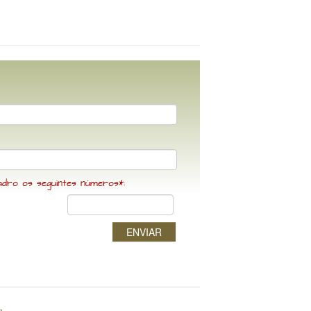
adro os seguintes números*:
ENVIAR