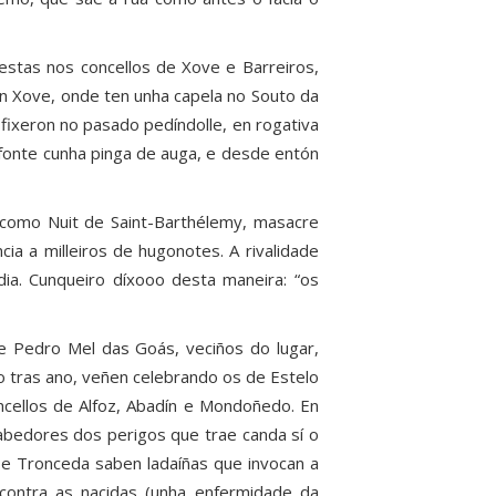
estas nos concellos de Xove e Barreiros,
en Xove, onde ten unha capela no Souto da
fixeron no pasado pedíndolle, en rogativa
fonte cunha pinga de auga, e desde entón
 como Nuit de Saint-Barthélemy, masacre
ia a milleiros de hugonotes. A rivalidade
edia. Cunqueiro díxooo desta maneira: “os
 Pedro Mel das Goás, veciños do lugar,
o tras ano, veñen celebrando os de Estelo
ncellos de Alfoz, Abadín e Mondoñedo. En
abedores dos perigos que trae canda sí o
o e Tronceda saben ladaíñas que invocan a
contra as nacidas (unha enfermidade da