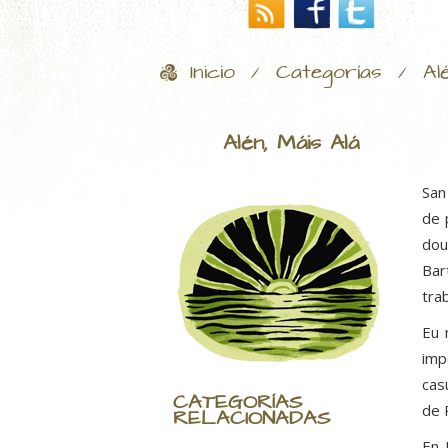
Inicio
Categorías
Al
/
/
Alén, Máis Alá
San
de 
dou
Bar
tra
Eu 
imp
cas
CATEGORÍAS
de 
RELACIONADAS
En 