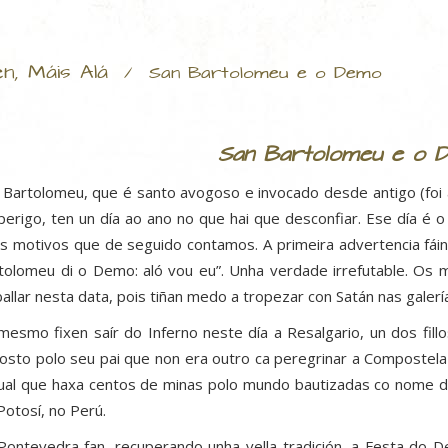
én, Máis Alá
/
San Bartolomeu e o Demo
San Bartolomeu e o 
 Bartolomeu, que é santo avogoso e invocado desde antigo (foi 
perigo, ten un día ao ano no que hai que desconfiar. Ese día é o
s motivos que de seguido contamos. A primeira advertencia fáin
tolomeu di o Demo: aló vou eu”. Unha verdade irrefutable. Os 
ballar nesta data, pois tiñan medo a tropezar con Satán nas galer
mesmo fixen saír do Inferno neste día a Resalgario, un dos fil
osto polo seu pai que non era outro ca peregrinar a Compostel
ual que haxa centos de minas polo mundo bautizadas co nome d
Potosí, no Perú.
Pontevedra fan, recuperando unha vella tradición, a Festa do 