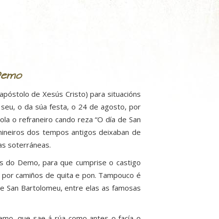
Demo
apóstolo de Xesús Cristo) para situacións
 seu, o da súa festa, o 24 de agosto, por
ola o refraneiro cando reza “O día de San
mineiros dos tempos antigos deixaban de
ías soterráneas.
los do Demo, para que cumprise o castigo
a por camiños de quita e pon. Tampouco é
e San Bartolomeu, entre elas as famosas
Demo, que sae á rúa como antes o facía o