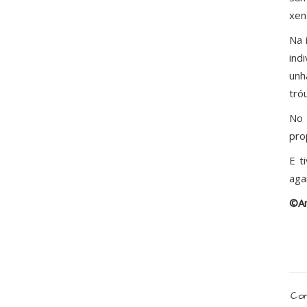
xen
Na 
ind
unh
tró
No 
pro
E t
aga
©An
Com