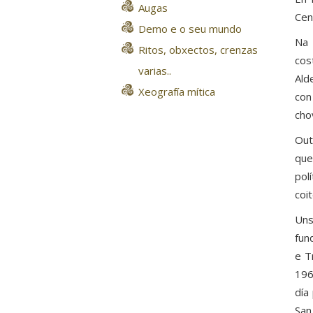
Augas
Cen
Demo e o seu mundo
Na 
Ritos, obxectos, crenzas
cos
varias..
Ald
Xeografía mítica
con
cho
Out
que
pol
coi
Uns
fun
e T
196
día
San