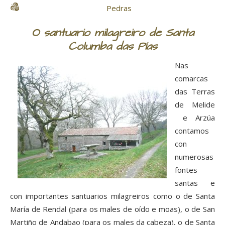
Pedras
O santuario milagreiro de Santa
Columba das Pías
Nas
comarcas
das Terras
de Melide
e Arzúa
contamos
con
numerosas
fontes
santas e
con importantes santuarios milagreiros como o de Santa
María de Rendal (para os males de oído e moas), o de San
Martiño de Andabao (para os males da cabeza), o de Santa