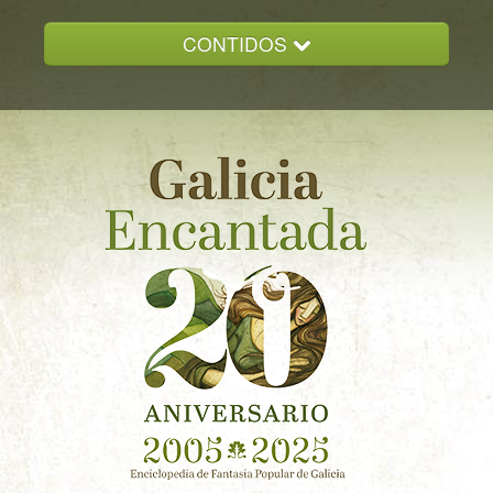
CONTIDOS
INICIO
GALICIA ENCANTADA
DOCUMENTACION
NOVAS
CONTACTO