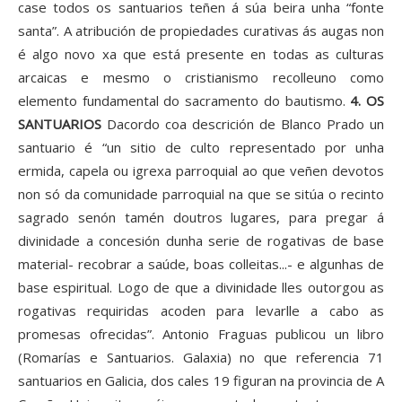
case todos os santuarios teñen á súa beira unha “fonte
santa”. A atribución de propiedades curativas ás augas non
é algo novo xa que está presente en todas as culturas
arcaicas e mesmo o cristianismo recolleuno como
elemento fundamental do sacramento do bautismo.
4. OS
SANTUARIOS
Dacordo coa descrición de Blanco Prado un
santuario é “un sitio de culto representado por unha
ermida, capela ou igrexa parroquial ao que veñen devotos
non só da comunidade parroquial na que se sitúa o recinto
sagrado senón tamén doutros lugares, para pregar á
divinidade a concesión dunha serie de rogativas de base
material- recobrar a saúde, boas colleitas...- e algunhas de
base espiritual. Logo de que a divinidade lles outorgou as
rogativas requiridas acoden para levarlle a cabo as
promesas ofrecidas”. Antonio Fraguas publicou un libro
(Romarías e Santuarios. Galaxia) no que referencia 71
santuarios en Galicia, dos cales 19 figuran na provincia de A