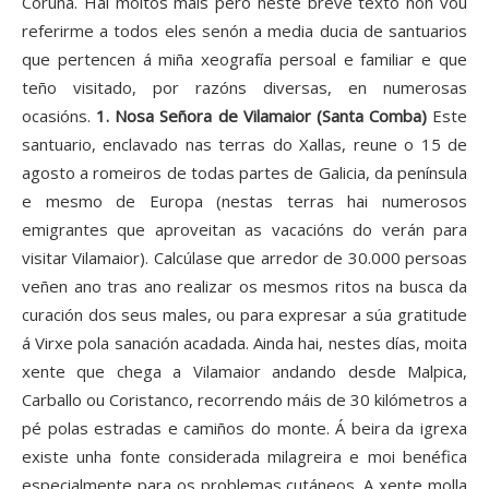
Coruña. Hai moitos máis pero neste breve texto non vou
referirme a todos eles senón a media ducia de santuarios
que pertencen á miña xeografía persoal e familiar e que
teño visitado, por razóns diversas, en numerosas
ocasións.
1. Nosa Señora de Vilamaior (Santa Comba)
Este
santuario, enclavado nas terras do Xallas, reune o 15 de
agosto a romeiros de todas partes de Galicia, da península
e mesmo de Europa (nestas terras hai numerosos
emigrantes que aproveitan as vacacións do verán para
visitar Vilamaior). Calcúlase que arredor de 30.000 persoas
veñen ano tras ano realizar os mesmos ritos na busca da
curación dos seus males, ou para expresar a súa gratitude
á Virxe pola sanación acadada. Ainda hai, nestes días, moita
xente que chega a Vilamaior andando desde Malpica,
Carballo ou Coristanco, recorrendo máis de 30 kilómetros a
pé polas estradas e camiños do monte. Á beira da igrexa
existe unha fonte considerada milagreira e moi benéfica
especialmente para os problemas cutáneos. A xente molla