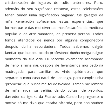
cristianización de lugares de culto anteriores. Pero,
ademáis do seu significado relixioso, estas celebracións
teñen tamén unha significación pagana”. Os galegos da
miña xeneración coñecemos estas experiencias, que
forman parte das moi diversas manifestacións da medicina
popular e da arte sanatoria, en primeira persoa. Todos
fomos atendidos de nenos por algunha compoñedora
despois dunha escordadura. Todos sabemos dalgún
familiar que buscou axuda profesional dunha meiga nalgun
momento da súa vida. Eu recordo vivamente acompañar
de neno a miña nai, despois de levantarnos moi cedo na
madrugada, para camiñar os vinte quilómetros que
separan a miña casa natal de Santiago, para cumplir unha
“promesa” que nunca me foi desvelada. Tamén me lembro
de miña avoa, xa velliña, dando voltas, de xeonllos,
darredor da igrexa da Escravitude. Cando lle preguntei o
motivo só me dixo que estaba ofrecida, pero non souben