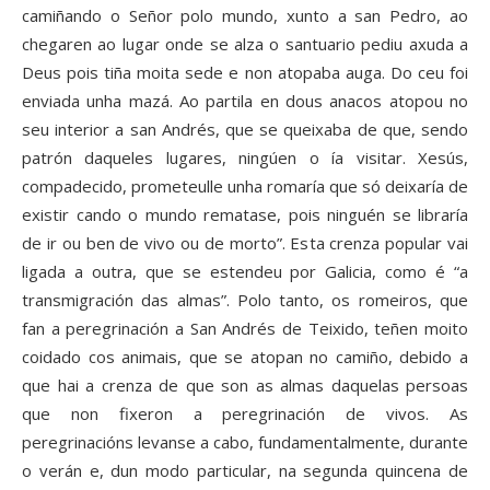
camiñando o Señor polo mundo, xunto a san Pedro, ao
chegaren ao lugar onde se alza o santuario pediu axuda a
Deus pois tiña moita sede e non atopaba auga. Do ceu foi
enviada unha mazá. Ao partila en dous anacos atopou no
seu interior a san Andrés, que se queixaba de que, sendo
patrón daqueles lugares, ningúen o ía visitar. Xesús,
compadecido, prometeulle unha romaría que só deixaría de
existir cando o mundo rematase, pois ninguén se libraría
de ir ou ben de vivo ou de morto”. Esta crenza popular vai
ligada a outra, que se estendeu por Galicia, como é “a
transmigración das almas”. Polo tanto, os romeiros, que
fan a peregrinación a San Andrés de Teixido, teñen moito
coidado cos animais, que se atopan no camiño, debido a
que hai a crenza de que son as almas daquelas persoas
que non fixeron a peregrinación de vivos. As
peregrinacións levanse a cabo, fundamentalmente, durante
o verán e, dun modo particular, na segunda quincena de