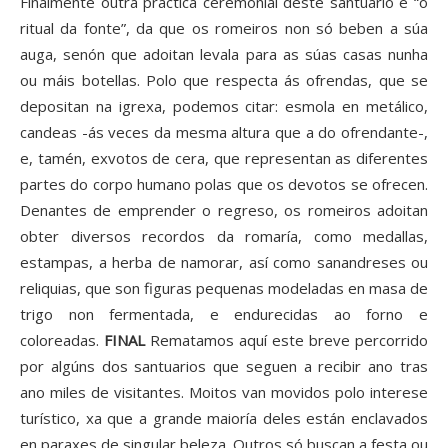
Finalmente outra práctica ceremonial deste santuario é “o
ritual da fonte”, da que os romeiros non só beben a súa
auga, senón que adoitan levala para as súas casas nunha
ou máis botellas. Polo que respecta ás ofrendas, que se
depositan na igrexa, podemos citar: esmola en metálico,
candeas -ás veces da mesma altura que a do ofrendante-,
e, tamén, exvotos de cera, que representan as diferentes
partes do corpo humano polas que os devotos se ofrecen.
Denantes de emprender o regreso, os romeiros adoitan
obter diversos recordos da romaría, como medallas,
estampas, a herba de namorar, así como sanandreses ou
reliquias, que son figuras pequenas modeladas en masa de
trigo non fermentada, e endurecidas ao forno e
coloreadas.
FINAL
Rematamos aquí este breve percorrido
por algúns dos santuarios que seguen a recibir ano tras
ano miles de visitantes. Moitos van movidos polo interese
turístico, xa que a grande maioría deles están enclavados
en paraxes de singular beleza. Outros só buscan a festa ou