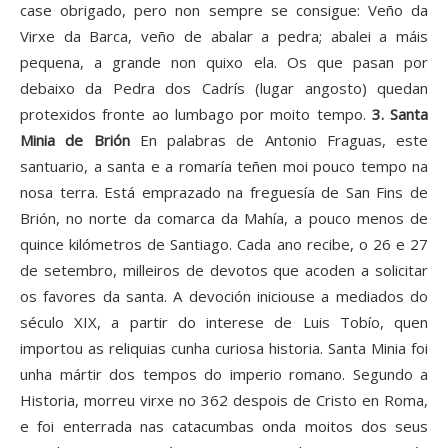
case obrigado, pero non sempre se consigue: Veño da
Virxe da Barca, veño de abalar a pedra; abalei a máis
pequena, a grande non quixo ela. Os que pasan por
debaixo da Pedra dos Cadrís (lugar angosto) quedan
protexidos fronte ao lumbago por moito tempo.
3. Santa
Minia de Brión
En palabras de Antonio Fraguas, este
santuario, a santa e a romaría teñen moi pouco tempo na
nosa terra. Está emprazado na freguesía de San Fins de
Brión, no norte da comarca da Mahía, a pouco menos de
quince kilómetros de Santiago. Cada ano recibe, o 26 e 27
de setembro, milleiros de devotos que acoden a solicitar
os favores da santa. A devoción iniciouse a mediados do
século XIX, a partir do interese de Luis Tobío, quen
importou as reliquias cunha curiosa historia. Santa Minia foi
unha mártir dos tempos do imperio romano. Segundo a
Historia, morreu virxe no 362 despois de Cristo en Roma,
e foi enterrada nas catacumbas onda moitos dos seus