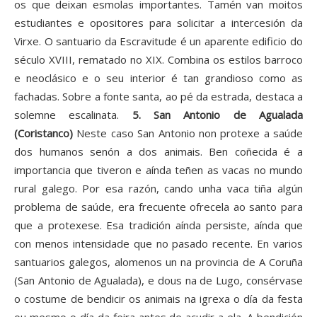
os que deixan esmolas importantes. Tamén van moitos
estudiantes e opositores para solicitar a intercesión da
Virxe. O santuario da Escravitude é un aparente edificio do
século XVIII, rematado no XIX. Combina os estilos barroco
e neoclásico e o seu interior é tan grandioso como as
fachadas. Sobre a fonte santa, ao pé da estrada, destaca a
solemne escalinata.
5. San Antonio de Agualada
(Coristanco)
Neste caso San Antonio non protexe a saúde
dos humanos senón a dos animais. Ben coñecida é a
importancia que tiveron e aínda teñen as vacas no mundo
rural galego. Por esa razón, cando unha vaca tiña algún
problema de saúde, era frecuente ofrecela ao santo para
que a protexese. Esa tradición aínda persiste, aínda que
con menos intensidade que no pasado recente. En varios
santuarios galegos, alomenos un na provincia de A Coruña
(San Antonio de Agualada), e dous na de Lugo, consérvase
o costume de bendicir os animais na igrexa o día da festa