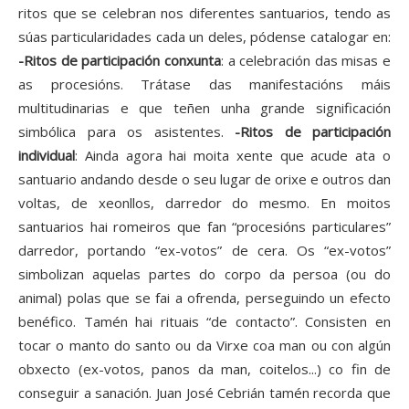
ritos que se celebran nos diferentes santuarios, tendo as
súas particularidades cada un deles, pódense catalogar en:
-Ritos de participación conxunta
: a celebración das misas e
as procesións. Trátase das manifestacións máis
multitudinarias e que teñen unha grande significación
simbólica para os asistentes.
-Ritos de participación
individual
: Ainda agora hai moita xente que acude ata o
santuario andando desde o seu lugar de orixe e outros dan
voltas, de xeonllos, darredor do mesmo. En moitos
santuarios hai romeiros que fan “procesións particulares”
darredor, portando “ex-votos” de cera. Os “ex-votos”
simbolizan aquelas partes do corpo da persoa (ou do
animal) polas que se fai a ofrenda, perseguindo un efecto
benéfico. Tamén hai rituais “de contacto”. Consisten en
tocar o manto do santo ou da Virxe coa man ou con algún
obxecto (ex-votos, panos da man, coitelos...) co fin de
conseguir a sanación. Juan José Cebrián tamén recorda que