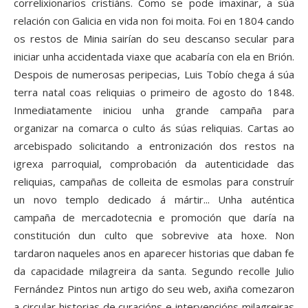
correlixionarios cristiáns. Como se pode imaxinar, a súa
relación con Galicia en vida non foi moita. Foi en 1804 cando
os restos de Minia sairían do seu descanso secular para
iniciar unha accidentada viaxe que acabaría con ela en Brión.
Despois de numerosas peripecias, Luis Tobío chega á súa
terra natal coas reliquias o primeiro de agosto do 1848.
Inmediatamente iniciou unha grande campaña para
organizar na comarca o culto ás súas reliquias. Cartas ao
arcebispado solicitando a entronización dos restos na
igrexa parroquial, comprobación da autenticidade das
reliquias, campañas de colleita de esmolas para construír
un novo templo dedicado á mártir... Unha auténtica
campaña de mercadotecnia e promoción que daría na
constitución dun culto que sobrevive ata hoxe. Non
tardaron naqueles anos en aparecer historias que daban fe
da capacidade milagreira da santa. Segundo recolle Julio
Fernández Pintos nun artigo do seu web, axiña comezaron
a circular historias de curacións e intervencións milagreiras