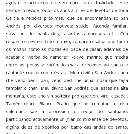
agosto e primeiros de setembro. Na actualidade, este
santuario recibe todos os anos a miles de devotos de toda
Galicia e rexións próximas, que se encomendan ao San
Andrés por diversos motivos: saúde, facenda familiar,
salvación de naufraxios, asuntos amorosos etc. Con
respecto a este último motivo, compre resaltar que tanto
os mozos como as mozas en idade de casar, ademais de
acadar a “herba de namorar” -clavel marino, que medra
entre as penas a carón do mar- ofrécense ao santo e
cántanlle coplas coma éstas: “Meu diviño San Andrés non
che veño pedir pan, veño pedirche unha moza que faga
temblar o chan. Meu diviño San Andrés que estás na alta
montaña, este ano vin solteira pro que ven, virei casada”.
Tamén refire Blanco Prado que ao rematar a misa
solemne, sae a procesión o redor do santuario,
participando activamente un gran continxente de devotos,
algúns deles de xeonllos por baixo das andas do santo.