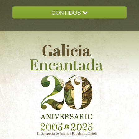
CONTIDOS
INICIO
GALICIA ENCANTADA
DOCUMENTACION
NOVAS
CONTACTO