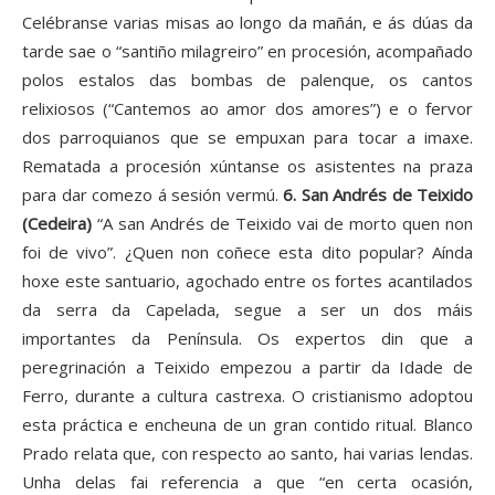
Celébranse varias misas ao longo da mañán, e ás dúas da
tarde sae o “santiño milagreiro” en procesión, acompañado
polos estalos das bombas de palenque, os cantos
relixiosos (“Cantemos ao amor dos amores”) e o fervor
dos parroquianos que se empuxan para tocar a imaxe.
Rematada a procesión xúntanse os asistentes na praza
para dar comezo á sesión vermú.
6. San Andrés de Teixido
(Cedeira)
“A san Andrés de Teixido vai de morto quen non
foi de vivo”. ¿Quen non coñece esta dito popular? Aínda
hoxe este santuario, agochado entre os fortes acantilados
da serra da Capelada, segue a ser un dos máis
importantes da Península. Os expertos din que a
peregrinación a Teixido empezou a partir da Idade de
Ferro, durante a cultura castrexa. O cristianismo adoptou
esta práctica e encheuna de un gran contido ritual. Blanco
Prado relata que, con respecto ao santo, hai varias lendas.
Unha delas fai referencia a que “en certa ocasión,