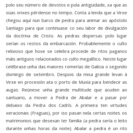
polo seu número de devotos e pola antigüidade, xa que as
súas orixes pérdense no tempo. Conta a lenda que a Virxe
chegou aquí nun barco de pedra para animar ao apóstolo
Santiago para que continuase co seu labor de divulgación
da doctrina de Cristo. As pedras dispersas polo lugar
serían os restos da embarcación. Probablemente o culto
relixioso que hoxe se celebra procede de ritos paganos
máis antiguos relacionados co culto megalítico. Neste lugar
celébrase unha das maiores romerías de Galicia o segundo
domingo de setembro. Despois da misa grande levan á
Virxe en procesión ata o porto de Muxía para bendecir as
augas. Reúnese unha grande multitude que acuden ao
santuario, a mover a Pedra de Abalar e a pasar por
debaixo da Pedra dos Cadrís. A primeira ten virtudes
xeracionais (Fraguas), por iso pasan nela certas noites os
matrimonios que desexan ter familia (a pedra sería o leito
durante unhas horas da noite). Abalar a pedra é un rito