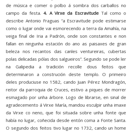
de música e comer o polbo á sombra dos carballos no
campo da festa.
4. A Virxe da Escravitude
Tal como o
describe Antonio Fraguas “a Escravitude pode estimarse
como o lugar onde vai esmorecendo a terra da Amahía, na
veiga final de Iria a Padrón, onde son constantes e non
fallan en ningunha estación do ano as paisaxes de gran
beleza nos recantos das canles ventureiras, cubertas
polas delicadas pólas dos salgueiros”. Segundo se pode ler
na Galipedia a tradición recolle dous feitos que
determinaron a construción deste templo. O primeiro
deles produciuse no 1582, cando Juan Pérez Mondragón,
reitor da parroquia de Cruces, estivo a piques de morrer
esmagado por unha árbore. Logo de librarse, en sinal de
agradecemento á Virxe María, mandou esculpir unha imaxe
da Virxe co neno, que foi situada sobre unha fonte que
había no lugar, coñecida desde entón coma a Fonte Santa.
O segundo dos feitos tivo lugar no 1732, cando un home