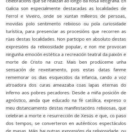
celebracións que se realizan ao longo da nosa xeografía. En
Galicia son especialmente destacadas as localidades de
Ferrol e Viveiro, onde se xuntan milleiros de persoas,
movidas polo sentimento relixioso ou pola curiosidade
turística, para presenciar as procesións que recorren as
rúas destas localidades. Non participo en absoluto destas
expresións da relixiosidade popular, e non me provocan
ningunha emoción estética a recreación teatral da paixón e
morte de Cristo na cruz. Mais ben prodúceme unha
sensación de rexeitamento, pois estas datas fanme
rememorar os dias esquecidos da infancia, cando a voz
atroadora dos curas ameazaba coas lapas eternas do
inferno aos pobres pecadores. Desde a miña posición de
agnóstico, ainda que educado na fé católica, expreso o
meu distanciamento destas manifestacións relixiosas, que
celebran a morte e resurrección de Xesús e que, co paso
dos tempos, se converteron en auténticos espectáculos
de masas. Máis hai outras expresións da relixiosidade, ou