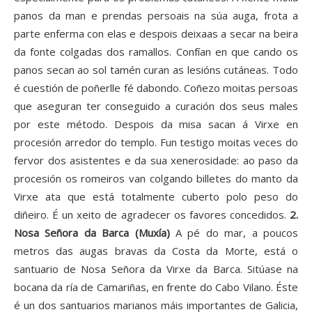
panos da man e prendas persoais na súa auga, frota a
parte enferma con elas e despois deixaas a secar na beira
da fonte colgadas dos ramallos. Confían en que cando os
panos secan ao sol tamén curan as lesións cutáneas. Todo
é cuestión de poñerlle fé dabondo. Coñezo moitas persoas
que aseguran ter conseguido a curación dos seus males
por este método. Despois da misa sacan á Virxe en
procesión arredor do templo. Fun testigo moitas veces do
fervor dos asistentes e da sua xenerosidade: ao paso da
procesión os romeiros van colgando billetes do manto da
Virxe ata que está totalmente cuberto polo peso do
diñeiro. É un xeito de agradecer os favores concedidos.
2.
Nosa Señora da Barca (Muxía)
A pé do mar, a poucos
metros das augas bravas da Costa da Morte, está o
santuario de Nosa Señora da Virxe da Barca. Sitúase na
bocana da ría de Camariñas, en frente do Cabo Vilano. Éste
é un dos santuarios marianos máis importantes de Galicia,