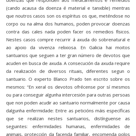
doenzas que responden aos medicamentos e remedios
(cando acausa da doenza é material e tanxible) mentras
que noutros casos son os espíritus os que, meténdose no
corpo ou na alma dos humanos, poden provocar doenzas
contra das cales nada poden facer os remedios físicos.
Nestes casos compre recurrir á axuda do sobrenatural e
ao apoio da vivenza relixiosa. En Galicia hai moitos
santuarios que seguen a ter gran número de devotos que
acuden en busca de axuda. A consecución da axuda require
da realización de diversos rituais, diferentes segun o
santuario. O experto Blanco Prado ten escrito sobre os
mesmos: “En xeral os devotos ofrécense por sí mesmos
ou para conseguir algunha intercesión para outras persoas
que non poden acudir ao santuario normalmente por causa
dalgunha enfermidade: Entre as peticións máis específicas
que se realizan nestes santuarios, distínguense as
seguintes: enfermidades humanas, enfermidades de
animais, protección da facenda familiar, encomenda polos