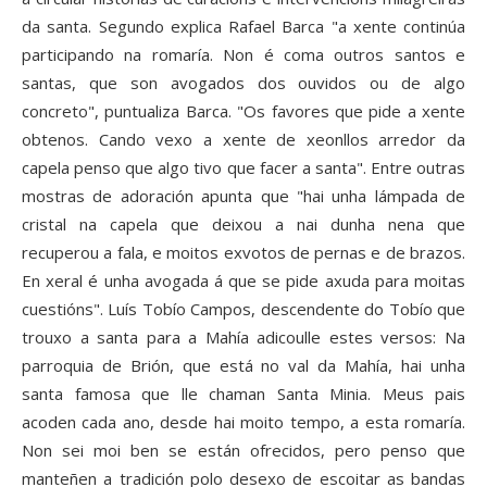
da santa. Segundo explica Rafael Barca "a xente continúa
participando na romaría. Non é coma outros santos e
santas, que son avogados dos ouvidos ou de algo
concreto", puntualiza Barca. "Os favores que pide a xente
obtenos. Cando vexo a xente de xeonllos arredor da
capela penso que algo tivo que facer a santa". Entre outras
mostras de adoración apunta que "hai unha lámpada de
cristal na capela que deixou a nai dunha nena que
recuperou a fala, e moitos exvotos de pernas e de brazos.
En xeral é unha avogada á que se pide axuda para moitas
cuestións". Luís Tobío Campos, descendente do Tobío que
trouxo a santa para a Mahía adicoulle estes versos: Na
parroquia de Brión, que está no val da Mahía, hai unha
santa famosa que lle chaman Santa Minia. Meus pais
acoden cada ano, desde hai moito tempo, a esta romaría.
Non sei moi ben se están ofrecidos, pero penso que
manteñen a tradición polo desexo de escoitar as bandas