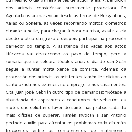
ou mesmo o día da feira antes de acudir a ela. A bendición
dos animais considérase sumamente protectora. En
Agualada os animais viñan desde as terras de Bergantiños,
Xallas ou Soneira, ás veces recorrendo moitos kilómetros
durante a noite, para chegar á hora da misa, asistir a ela
desde o atrio da igrexa e despois participar na procesión
darredor do templo. A asistencia das vacas aos actos
litúrxicos vai decrecendo co paso do tempo, pero a
romaría que se celebra tódolos anos o día de san Xoán
segue a xuntar moita xente da comarca. Ademais da
protección dos animais os asistentes tamén lle solicitan ao
santo axuda nos exames, no emprego e nos casamentos.
Cita Juan José Cebrián outro tipo de demandas: “Nótase a
abundancia de aspirantes a condutores de vehículos ou
motos que solicitan o favor do santo nas probas cada día
máis difíciles de superar. Tamén invocan a san Antonio
pedindo auxilio para afrontar os problemas cada día máis
frecuentes entre os compoñentes do matrimonio”.