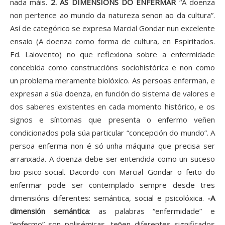
nada máis.
2. AS DIMENSIÓNS DO ENFERMAR
“A doenza
non pertence ao mundo da natureza senon ao da cultura”.
Así de categórico se expresa Marcial Gondar nun excelente
ensaio (A doenza como forma de cultura, en Espiritados.
Ed. Laiovento) no que reflexiona sobre a enfermidade
concebida como construccións sociohistórica e non como
un problema meramente biolóxico. As persoas enferman, e
expresan a súa doenza, en función do sistema de valores e
dos saberes existentes en cada momento histórico, e os
signos e síntomas que presenta o enfermo veñen
condicionados pola súa particular “concepción do mundo”. A
persoa enferma non é só unha máquina que precisa ser
arranxada. A doenza debe ser entendida como un suceso
bio-psico-social. Dacordo con Marcial Gondar o feito do
enfermar pode ser contemplado sempre desde tres
dimensións diferentes: semántica, social e psicolóxica.
-A
dimensión semántica
: as palabras “enfermidade” e
“enfermo” son polisémicas, teñen diferentes significados