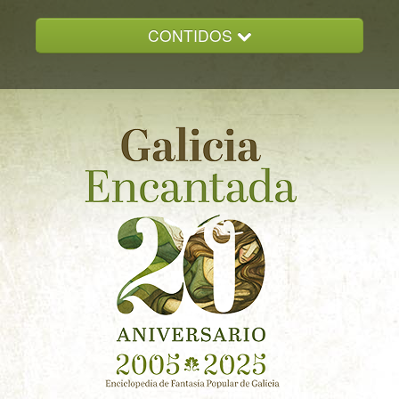
CONTIDOS
INICIO
GALICIA ENCANTADA
DOCUMENTACION
NOVAS
CONTACTO