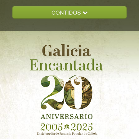
CONTIDOS
INICIO
GALICIA ENCANTADA
DOCUMENTACION
NOVAS
CONTACTO