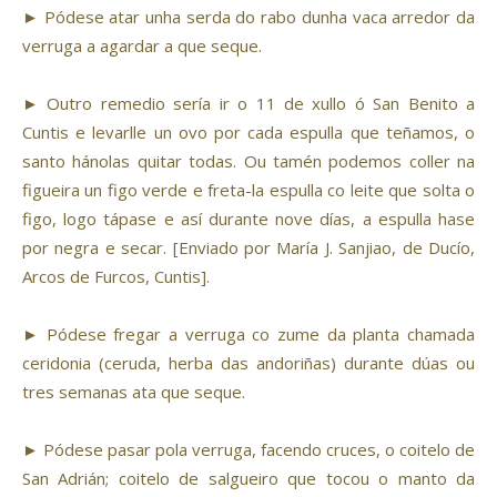
► Pódese atar unha serda do rabo dunha vaca arredor da
verruga a agardar a que seque.
► Outro remedio sería ir o 11 de xullo ó San Benito a
Cuntis e levarlle un ovo por cada espulla que teñamos, o
santo hánolas quitar todas. Ou tamén podemos coller na
figueira un figo verde e freta-la espulla co leite que solta o
figo, logo tápase e así durante nove días, a espulla hase
por negra e secar. [Enviado por María J. Sanjiao, de Ducío,
Arcos de Furcos, Cuntis].
► Pódese fregar a verruga co zume da planta chamada
ceridonia (ceruda, herba das andoriñas) durante dúas ou
tres semanas ata que seque.
► Pódese pasar pola verruga, facendo cruces, o coitelo de
San Adrián; coitelo de salgueiro que tocou o manto da