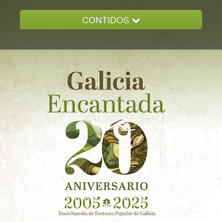
CONTIDOS
INICIO
GALICIA ENCANTADA
DOCUMENTACION
NOVAS
CONTACTO