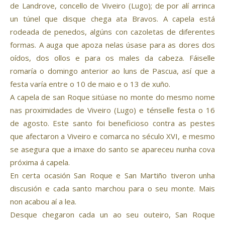
de Landrove, concello de Viveiro (Lugo); de por alí arrinca
un túnel que disque chega ata Bravos. A capela está
rodeada de penedos, algúns con cazoletas de diferentes
formas. A auga que apoza nelas úsase para as dores dos
oídos, dos ollos e para os males da cabeza. Fáiselle
romaría o domingo anterior ao luns de Pascua, así que a
festa varía entre o 10 de maio e o 13 de xuño.
A capela de san Roque sitúase no monte do mesmo nome
nas proximidades de Viveiro (Lugo) e ténselle festa o 16
de agosto. Este santo foi beneficioso contra as pestes
que afectaron a Viveiro e comarca no século XVI, e mesmo
se asegura que a imaxe do santo se apareceu nunha cova
próxima á capela.
En certa ocasión San Roque e San Martiño tiveron unha
discusión e cada santo marchou para o seu monte. Mais
non acabou aí a lea.
Desque chegaron cada un ao seu outeiro, San Roque