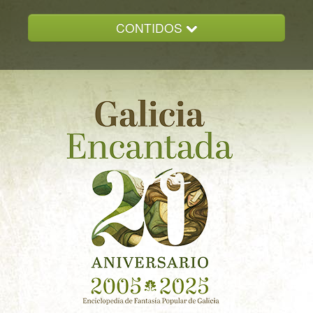
CONTIDOS
INICIO
GALICIA ENCANTADA
DOCUMENTACION
NOVAS
CONTACTO