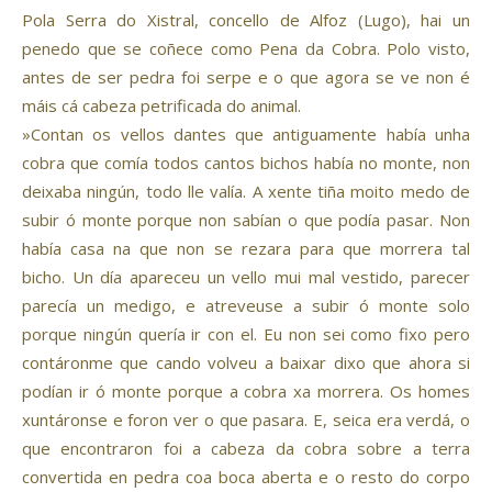
Pola Serra do Xistral, concello de Alfoz (Lugo), hai un
penedo que se coñece como Pena da Cobra. Polo visto,
antes de ser pedra foi serpe e o que agora se ve non é
máis cá cabeza petrificada do animal.
»Contan os vellos dantes que antiguamente había unha
cobra que comía todos cantos bichos había no monte, non
deixaba ningún, todo lle valía. A xente tiña moito medo de
subir ó monte porque non sabían o que podía pasar. Non
había casa na que non se rezara para que morrera tal
bicho. Un día apareceu un vello mui mal vestido, parecer
parecía un medigo, e atreveuse a subir ó monte solo
porque ningún quería ir con el. Eu non sei como fixo pero
contáronme que cando volveu a baixar dixo que ahora si
podían ir ó monte porque a cobra xa morrera. Os homes
xuntáronse e foron ver o que pasara. E, seica era verdá, o
que encontraron foi a cabeza da cobra sobre a terra
convertida en pedra coa boca aberta e o resto do corpo