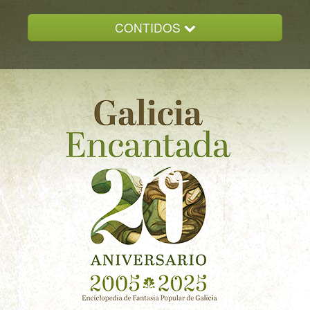
CONTIDOS
INICIO
GALICIA ENCANTADA
DOCUMENTACION
NOVAS
CONTACTO