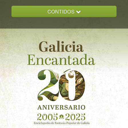
CONTIDOS
INICIO
GALICIA ENCANTADA
DOCUMENTACION
NOVAS
CONTACTO