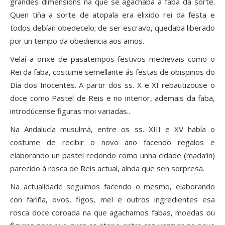
grandes dimensións na que se agachaba a faba da sorte.
Quen tiña a sorte de atopala era elixido rei da festa e
todos debían obedecelo; de ser escravo, quedaba liberado
por un tempo da obediencia aos amos.
Velaí a orixe de pasatempos festivos medievais como o
Rei da faba, costume semellante ás festas de obispiños do
Día dos Inocentes. A partir dos ss. X e XI rebautizouse o
doce como Pastel de Reis e no interior, ademais da faba,
introdúcense figuras moi variadas..
Na Andalucía musulmá, entre os ss. XIII e XV había o
costume de recibir o novo ano facendo regalos e
elaborando un pastel redondo como unha cidade (mada‘in)
parecido á rosca de Reis actual, aínda que sen sorpresa.
Na actualidade seguimos facendo o mesmo, elaborando
con fariña, ovos, figos, mel e outros ingredientes esa
rosca doce coroada na que agachamos fabas, moedas ou