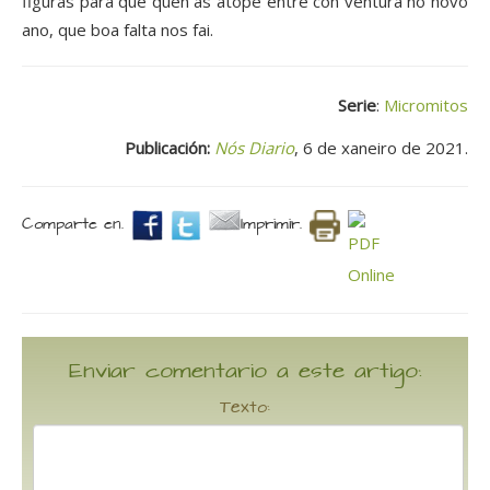
figuras para que quen as atope entre con ventura no novo
ano, que boa falta nos fai.
Serie
:
Micromitos
Publicación:
Nós Diario
, 6 de xaneiro de 2021.
Comparte en.
Imprimir.
Enviar comentario a este artigo:
Texto: