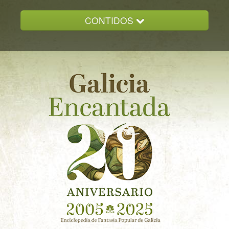
CONTIDOS
INICIO
GALICIA ENCANTADA
DOCUMENTACION
NOVAS
CONTACTO