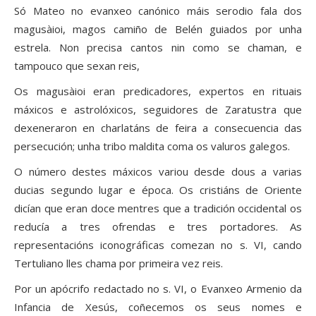
Só Mateo no evanxeo canónico máis serodio fala dos
magusàioi, magos camiño de Belén guiados por unha
estrela. Non precisa cantos nin como se chaman, e
tampouco que sexan reis,
Os magusàioi eran predicadores, expertos en rituais
máxicos e astrolóxicos, seguidores de Zaratustra que
dexeneraron en charlatáns de feira a consecuencia das
persecución; unha tribo maldita coma os valuros galegos.
O número destes máxicos variou desde dous a varias
ducias segundo lugar e época. Os cristiáns de Oriente
dicían que eran doce mentres que a tradición occidental os
reducía a tres ofrendas e tres portadores. As
representacións iconográficas comezan no s. VI, cando
Tertuliano lles chama por primeira vez reis.
Por un apócrifo redactado no s. VI, o Evanxeo Armenio da
Infancia de Xesús, coñecemos os seus nomes e