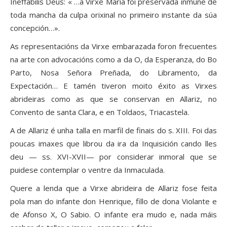
Ineffabilis Deus: « …a Virxe María foi preservada inmune de
toda mancha da culpa orixinal no primeiro instante da súa
concepción…».
As representacións da Virxe embarazada foron frecuentes
na arte con advocacións como a da O, da Esperanza, do Bo
Parto, Nosa Señora Preñada, do Libramento, da
Expectación… E tamén tiveron moito éxito as Virxes
abrideiras como as que se conservan en Allariz, no
Convento de santa Clara, e en Toldaos, Triacastela.
A de Allariz é unha talla en marfil de finais do s. XIII. Foi das
poucas imaxes que librou da ira da Inquisición cando lles
deu — ss. XVI-XVII— por considerar inmoral que se
puidese contemplar o ventre da Inmaculada.
Quere a lenda que a Virxe abrideira de Allariz fose feita
pola man do infante don Henrique, fillo de dona Violante e
de Afonso X, O Sabio. O infante era mudo e, nada máis