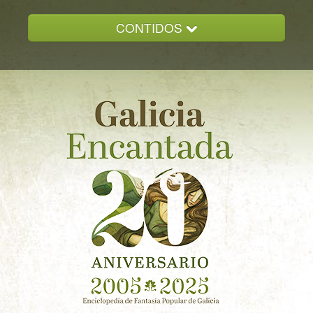
CONTIDOS
INICIO
GALICIA ENCANTADA
DOCUMENTACION
NOVAS
CONTACTO