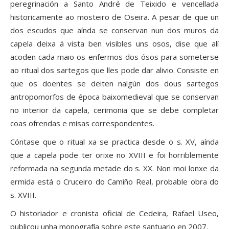
peregrinación a Santo André de Teixido e vencellada
historicamente ao mosteiro de Oseira. A pesar de que un
dos escudos que aínda se conservan nun dos muros da
capela deixa á vista ben visibles uns osos, dise que alí
acoden cada maio os enfermos dos ósos para someterse
ao ritual dos sartegos que lles pode dar alivio. Consiste en
que os doentes se deiten nalgún dos dous sartegos
antropomorfos de época baixomedieval que se conservan
no interior da capela, cerimonia que se debe completar
coas ofrendas e misas correspondentes.
Cóntase que o ritual xa se practica desde o s. XV, aínda
que a capela pode ter orixe no XVIII e foi horriblemente
reformada na segunda metade do s. XX. Non moi lonxe da
ermida está o Cruceiro do Camiño Real, probable obra do
s. XVIII.
O historiador e cronista oficial de Cedeira, Rafael Useo,
publicou unha monografía sobre este santuario en 2007.