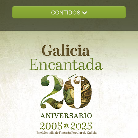
CONTIDOS
INICIO
GALICIA ENCANTADA
DOCUMENTACION
NOVAS
CONTACTO