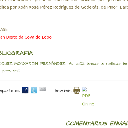
ollida por Xoán Xosé Pérez Rodríguez de Godexás, de Piñor, Bar
_________________
XASE
San Bieito da Cova do Lobo
BLIOGRAFÍA
QUEZ-MONXARDÍN FERNÁNDEZ, A., «102 lendas e noticias lendar
.. 287- 336.
parte en.
Imprimir.
COMENTARIOS ENVIA