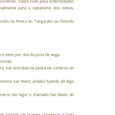
curativas, sobre todo para enfermidades
ecialmente para o raquitismo dos nenos,
burato da Pedra do Tangaraño ou Penedo
o o neno por riba da poza de auga.
postas.
, non entraban na pedra nin cuñeiros nin
mesmo San Bieito andaba fuxindo de algo
e marzo ten lugar o chamado San Bieito do
 de Vicente de Vicente (Ourense) e pola