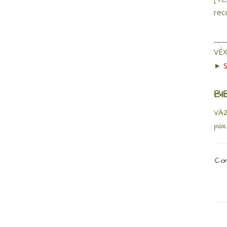
rec
___
VÉ
►
BI
VÁZ
páx
Com