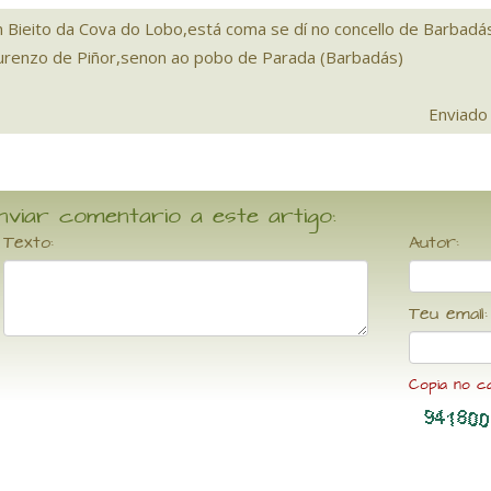
n Bieito da Cova do Lobo,está coma se dí no concello de Barbad
urenzo de Piñor,senon ao pobo de Parada (Barbadás)
Enviado
nviar comentario a este artigo:
Texto:
Autor:
Teu email:
Copia no c