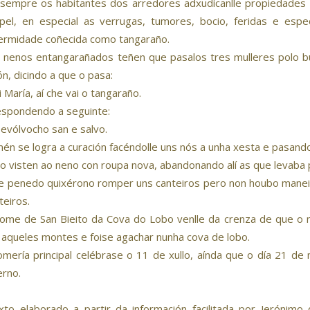
sempre os habitantes dos arredores adxudícanlle propiedades 
pel, en especial as verrugas, tumores, bocio, feridas e esp
ermidade coñecida como tangaraño.
 nenos entangarañados teñen que pasalos tres mulleres polo 
ón, dicindo a que o pasa:
 María, aí che vai o tangaraño.
espondendo a seguinte:
vólvocho san e salvo.
én se logra a curación facéndolle uns nós a unha xesta e pasand
o visten ao neno con roupa nova, abandonando alí as que levaba 
e penedo quixérono romper uns canteiros pero non houbo maneira
teiros.
ome de San Bieito da Cova do Lobo venlle da crenza de que o 
 aqueles montes e foise agachar nunha cova de lobo.
omería principal celébrase o 11 de xullo, aínda que o día 21 d
erno.
xto elaborado a partir da información facilitada por Jerónimo