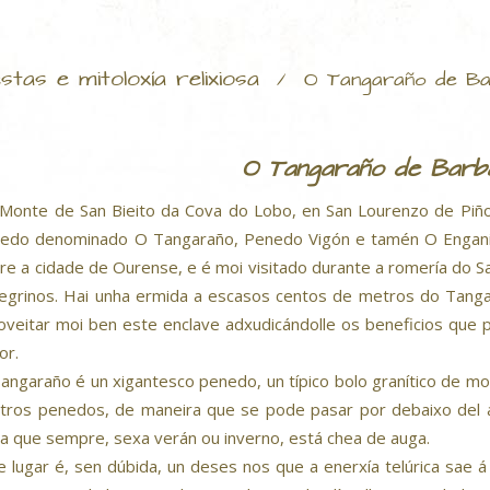
stas e mitoloxía relixiosa
/
O Tangaraño de B
O Tangaraño de Barb
Monte de San Bieito da Cova do Lobo, en San Lourenzo de Piñor
edo denominado O Tangaraño, Penedo Vigón e tamén O Engani
re a cidade de Ourense, e é moi visitado durante a romería do Sa
egrinos. Hai unha ermida a escasos centos de metros do Tanga
oveitar moi ben este enclave adxudicándolle os beneficios que 
or.
angaraño é un xigantesco penedo, un típico bolo granítico de m
tros penedos, de maneira que se pode pasar por debaixo del a
a que sempre, sexa verán ou inverno, está chea de auga.
e lugar é, sen dúbida, un deses nos que a enerxía telúrica sae á 