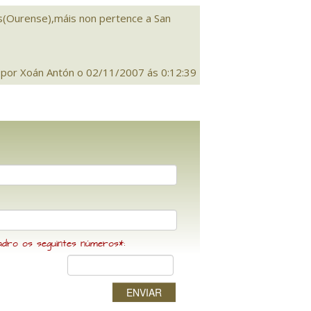
ás(Ourense),máis non pertence a San
 por Xoán Antón o 02/11/2007 ás 0:12:39
adro os seguintes números*:
ENVIAR