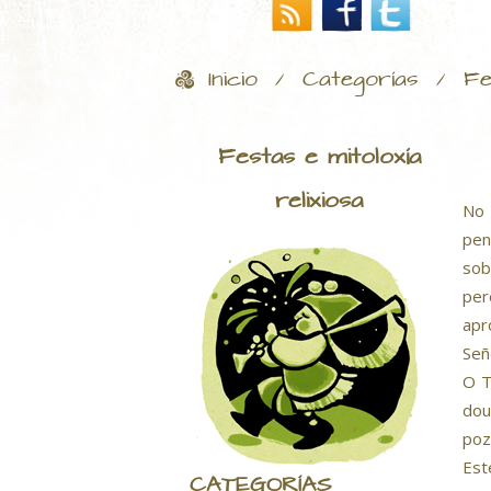
Inicio
Categorías
Fe
/
/
Festas e mitoloxía
relixiosa
No 
pen
sob
per
apr
Señ
O T
dou
poz
Est
CATEGORÍAS