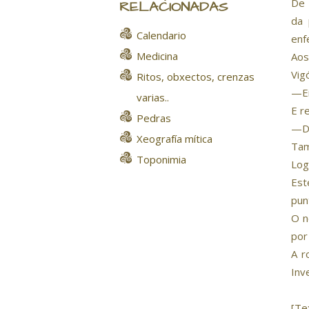
De 
RELACIONADAS
da 
Calendario
enf
Medicina
Aos
Vig
Ritos, obxectos, crenzas
—Ei
varias..
E r
Pedras
—De
Xeografía mítica
Tam
Toponimia
Log
Est
pun
O n
por
A r
Inv
[Te