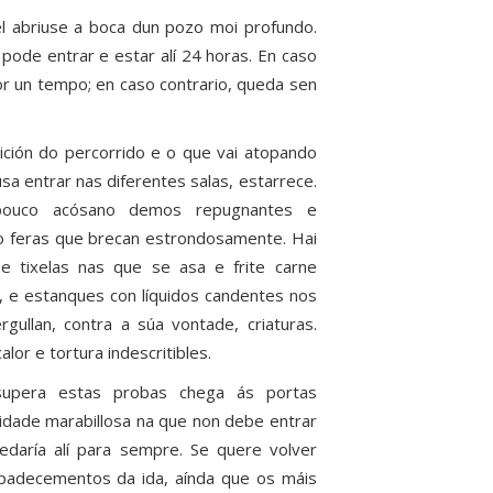
el abriuse a boca dun pozo moi profundo.
ode entrar e estar alí 24 horas. En caso
r un tempo; en caso contrario, queda sen
ición do percorrido e o que vai atopando
sa entrar nas diferentes salas, estarrece.
pouco acósano demos repugnantes e
o feras que brecan estrondosamente. Hai
 e tixelas nas que se asa e frite carne
 e estanques con líquidos candentes nos
gullan, contra a súa vontade, criaturas.
alor e tortura indescritibles.
upera estas probas chega ás portas
idade marabillosa na que non debe entrar
edaría alí para sempre. Se quere volver
 padecementos da ida, aínda que os máis