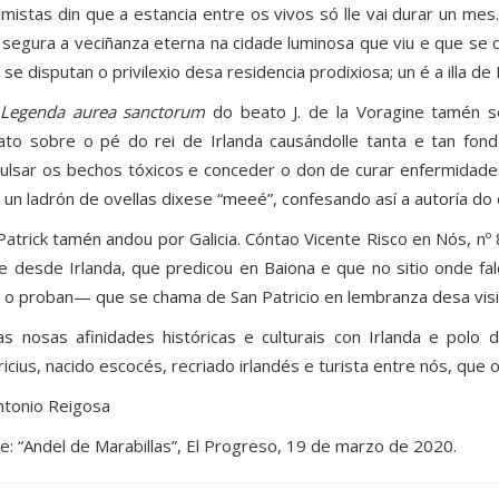
imistas din que a estancia entre os vivos só lle vai durar un m
 segura a veciñanza eterna na cidade luminosa que viu e que se c
 se disputan o privilexio desa residencia prodixiosa; un é a illa d
Legenda aurea sanctorum
do beato J. de la Voragine tamén s
ato sobre o pé do rei de Irlanda causándolle tanta e tan fon
ulsar os bechos tóxicos e conceder o don de curar enfermidades
 un ladrón de ovellas dixese “meeé”, confesando así a autoría do d
 Patrick tamén andou por Galicia. Cóntao Vicente Risco en Nós, n
e desde Irlanda, que predicou en Baiona e que no sitio onde fa
 o proban— que se chama de San Patricio en lembranza desa visi
as nosas afinidades históricas e culturais con Irlanda e polo 
ricius, nacido escocés, recriado irlandés e turista entre nós, que
tonio Reigosa
ie: “Andel de Marabillas”, El Progreso, 19 de marzo de 2020.