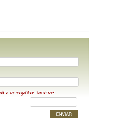
adro os seguintes números*:
ENVIAR