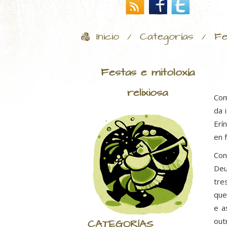
Inicio
Categorías
Fe
/
/
Festas e mitoloxía
relixiosa
Com
da 
Erí
en 
Con
Deu
tre
que
e a
out
CATEGORÍAS