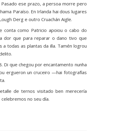
es. Pasado ese prazo, a persoa morre pero
hama Paraíso. En Irlanda hai dous lugares
e Lough Derg e outro Cruachán Aigle.
e conta como Patricio apoiou o cabo do
da dor que para reparar o dano tivo que
 a todas as plantas da illa. Tamén logrou
elito.
º 8. Di que chegou por encantamento nunha
lou ergueron un cruceiro —hai fotografías
ta.
detalle de ternos visitado ben merecería
 o celebremos no seu día.