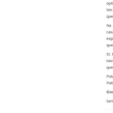
opt
ten
que
Na
cax
exp
que
St.
nav
que
Pol
Pat
©An
Ser