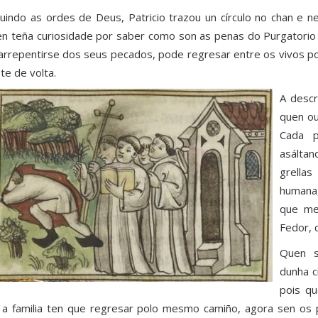
uindo as ordes de Deus, Patricio trazou un círculo no chan e n
n teña curiosidade por saber como son as penas do Purgatorio p
arrepentirse dos seus pecados, pode regresar entre os vivos po
ete de volta.
A descr
quen ou
Cada 
asáltan
grellas
humana,
que mer
Fedor, c
Quen s
dunha c
pois qu
 a familia ten que regresar polo mesmo camiño, agora sen os