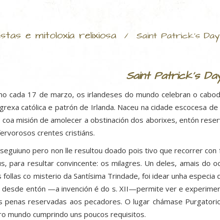
stas e mitoloxía relixiosa
/
Saint Patrick's Day
Saint Patrick's Da
o cada 17 de marzo, os irlandeses do mundo celebran o cabod
igrexa católica e patrón de Irlanda. Naceu na cidade escocesa de Du
n coa misión de amolecer a obstinación dos aborixes, entón reser
fervorosos crentes cristiáns.
seguiuno pero non lle resultou doado pois tivo que recorrer con
s, para resultar convincente: os milagres. Un deles, amais do 
s follas co misterio da Santísima Trindade, foi idear unha especia
 desde entón —a invención é do s. XII—permite ver e experiment
s penas reservadas aos pecadores. O lugar chámase Purgatorio 
ro mundo cumprindo uns poucos requisitos.