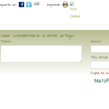
parte en.
Imprimir.
nviar comentario a este artigo:
Texto:
Autor:
Teu email:
Copia no c