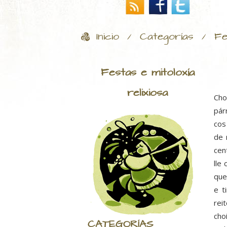
Inicio
Categorías
Fe
/
/
Festas e mitoloxía
relixiosa
Cho
pár
cos
de 
cen
lle
que
e t
rei
cho
CATEGORÍAS