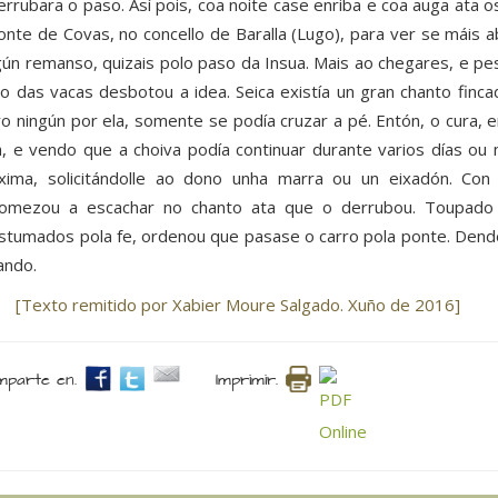
errubara o paso. Así pois, coa noite case enriba e coa auga ata o
onte de Covas, no concello de Baralla (Lugo), para ver se máis a
gún remanso, quizais polo paso da Insua. Mais ao chegares, e pese
o das vacas desbotou a idea. Seica existía un gran chanto fin
ro ningún por ela, somente se podía cruzar a pé. Entón, o cura, 
a, e vendo que a choiva podía continuar durante varios días 
xima, solicitándolle ao dono unha marra ou un eixadón. Co
omezou a escachar no chanto ata que o derrubou. Toupado 
stumados pola fe, ordenou que pasase o carro pola ponte. Dend
ando.
[Texto remitido por Xabier Moure Salgado. Xuño de 2016]
parte en.
Imprimir.