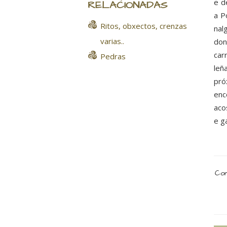
e d
RELACIONADAS
a P
Ritos, obxectos, crenzas
nal
varias..
don
car
Pedras
leñ
pró
enc
aco
e g
Com