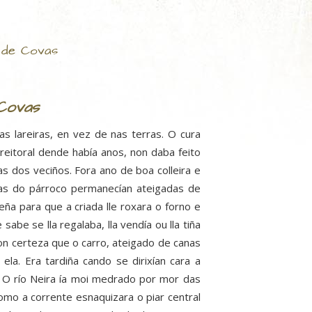
 de Covas
Covas
s lareiras, en vez de nas terras. O cura
eitoral dende había anos, non daba feito
s dos veciños. Fora ano de boa colleira e
has do párroco permanecían ateigadas de
ña para que a criada lle roxara o forno e
abe se lla regalaba, lla vendía ou lla tiña
on certeza que o carro, ateigado de canas
ela. Era tardiña cando se dirixían cara a
o. O río Neira ía moi medrado por mor das
o a corrente esnaquizara o piar central