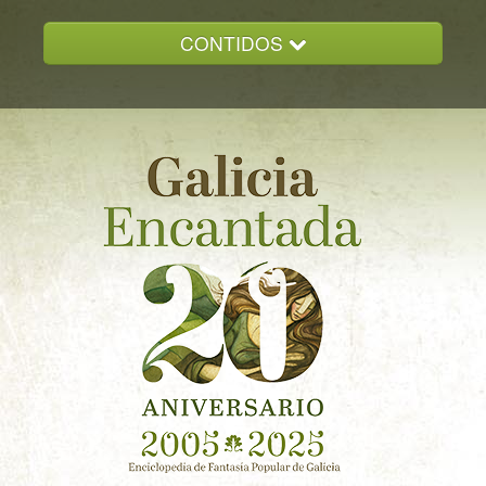
CONTIDOS
INICIO
GALICIA ENCANTADA
DOCUMENTACION
NOVAS
CONTACTO