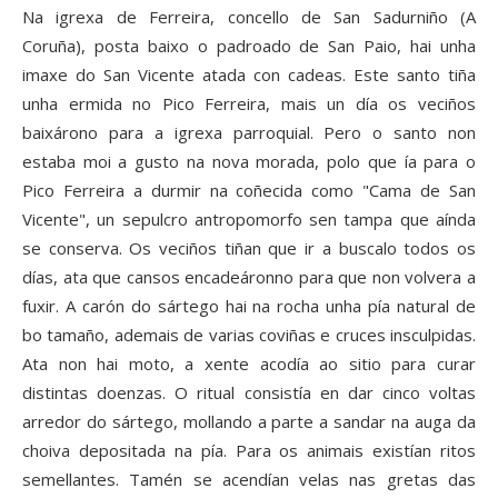
Na igrexa de Ferreira, concello de San Sadurniño (A
Coruña), posta baixo o padroado de San Paio, hai unha
imaxe do San Vicente atada con cadeas. Este santo tiña
unha ermida no Pico Ferreira, mais un día os veciños
baixárono para a igrexa parroquial. Pero o santo non
estaba moi a gusto na nova morada, polo que ía para o
Pico Ferreira a durmir na coñecida como "Cama de San
Vicente", un sepulcro antropomorfo sen tampa que aínda
se conserva. Os veciños tiñan que ir a buscalo todos os
días, ata que cansos encadeáronno para que non volvera a
fuxir. A carón do sártego hai na rocha unha pía natural de
bo tamaño, ademais de varias coviñas e cruces insculpidas.
Ata non hai moto, a xente acodía ao sitio para curar
distintas doenzas. O ritual consistía en dar cinco voltas
arredor do sártego, mollando a parte a sandar na auga da
choiva depositada na pía. Para os animais existían ritos
semellantes. Tamén se acendían velas nas gretas das