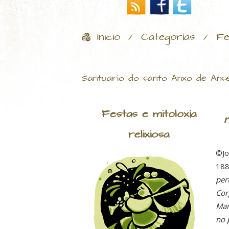
Inicio
Categorías
Fe
/
/
Santuario do santo Anxo de Ans
Festas e mitoloxía
relixiosa
©Jo
188
per
Cor
Mar
no 