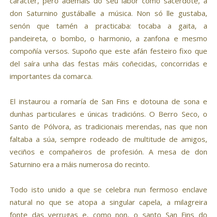
carácter, pero ademais do seu labor como sacerdote, a
don Saturnino gustáballe a música. Non só lle gustaba,
senón que tamén a practicaba: tocaba a gaita, a
pandeireta, o bombo, o harmonio, a zanfona e mesmo
compoñía versos. Supoño que este afán festeiro fixo que
del saíra unha das festas máis coñecidas, concorridas e
importantes da comarca.
El instaurou a romaría de San Fins e dotouna de sona e
dunhas particulares e únicas tradicións. O Berro Seco, o
Santo de Pólvora, as tradicionais merendas, nas que non
faltaba a súa, sempre rodeado de multitude de amigos,
veciños e compañeiros de profesión. A mesa de don
Saturnino era a máis numerosa do recinto.
Todo isto unido a que se celebra nun fermoso enclave
natural no que se atopa a singular capela, a milagreira
fonte das verrugas e, como non, o santo San Fins do