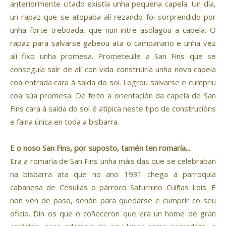
anteriormente citado existía unha pequena capela. Un día,
un rapaz que se atopaba alí rezando foi sorprendido por
unha forte treboada, que nun intre asolagou a capela. O
rapaz para salvarse gabeou ata o campanario e unha vez
alí fixo unha promesa. Prometeulle a San Fins que se
conseguía saír de alí con vida construiría unha nova capela
coa entrada cara á saída do sol. Logrou salvarse e cumpriu
coa súa promesa. De feito a orientación da capela de San
Fins cara á saída do sol é atípica neste tipo de construcións
e faina única en toda a bisbarra.
E o noso San Fins, por suposto, tamén ten romaría...
Era a romaría de San Fins unha máis das que se celebraban
na bisbarra ata que no ano 1931 chega á parroquia
cabanesa de Cesullas o párroco Saturnino Cuíñas Lois. E
non vén de paso, senón para quedarse e cumprir co seu
oficio. Din os que o coñeceron que era un home de gran