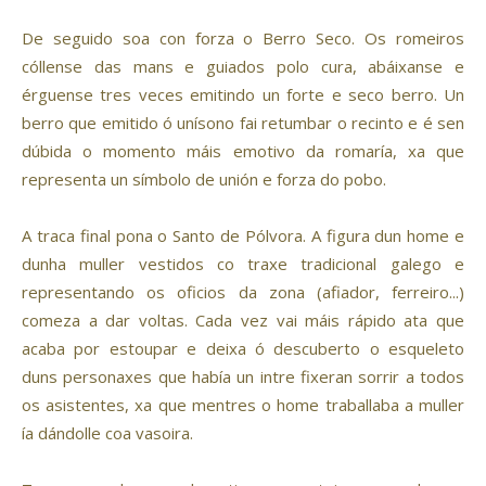
De seguido soa con forza o Berro Seco. Os romeiros
cóllense das mans e guiados polo cura, abáixanse e
érguense tres veces emitindo un forte e seco berro. Un
berro que emitido ó unísono fai retumbar o recinto e é sen
dúbida o momento máis emotivo da romaría, xa que
representa un símbolo de unión e forza do pobo.
A traca final pona o Santo de Pólvora. A figura dun home e
dunha muller vestidos co traxe tradicional galego e
representando os oficios da zona (afiador, ferreiro...)
comeza a dar voltas. Cada vez vai máis rápido ata que
acaba por estoupar e deixa ó descuberto o esqueleto
duns personaxes que había un intre fixeran sorrir a todos
os asistentes, xa que mentres o home traballaba a muller
ía dándolle coa vasoira.