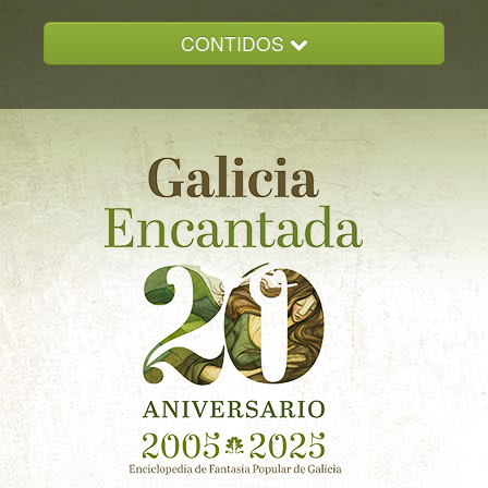
CONTIDOS
INICIO
GALICIA ENCANTADA
DOCUMENTACION
NOVAS
CONTACTO