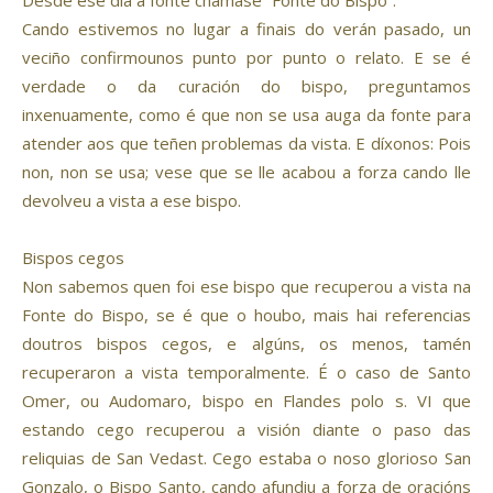
Desde ese día a fonte chamase “Fonte do Bispo”.
Cando estivemos no lugar a finais do verán pasado, un
veciño confirmounos punto por punto o relato. E se é
verdade o da curación do bispo, preguntamos
inxenuamente, como é que non se usa auga da fonte para
atender aos que teñen problemas da vista. E díxonos: Pois
non, non se usa; vese que se lle acabou a forza cando lle
devolveu a vista a ese bispo.
Bispos cegos
Non sabemos quen foi ese bispo que recuperou a vista na
Fonte do Bispo, se é que o houbo, mais hai referencias
doutros bispos cegos, e algúns, os menos, tamén
recuperaron a vista temporalmente. É o caso de Santo
Omer, ou Audomaro, bispo en Flandes polo s. VI que
estando cego recuperou a visión diante o paso das
reliquias de San Vedast. Cego estaba o noso glorioso San
Gonzalo, o Bispo Santo, cando afundiu a forza de oracións