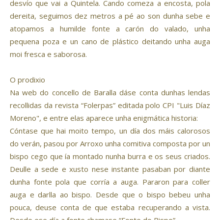
desvío que vai a Quintela. Cando comeza a encosta, pola
dereita, seguimos dez metros a pé ao son dunha sebe e
atopamos a humilde fonte a carón do valado, unha
pequena poza e un cano de plástico deitando unha auga
moi fresca e saborosa.
O prodixio
Na web do concello de Baralla dáse conta dunhas lendas
recollidas da revista “Folerpas” editada polo CPI "Luis Díaz
Moreno", e entre elas aparece unha enigmática historia:
Cóntase que hai moito tempo, un día dos máis calorosos
do verán, pasou por Arroxo unha comitiva composta por un
bispo cego que ía montado nunha burra e os seus criados.
Deulle a sede e xusto nese instante pasaban por diante
dunha fonte pola que corría a auga. Pararon para coller
auga e darlla ao bispo. Desde que o bispo bebeu unha
pouca, deuse conta de que estaba recuperando a vista.