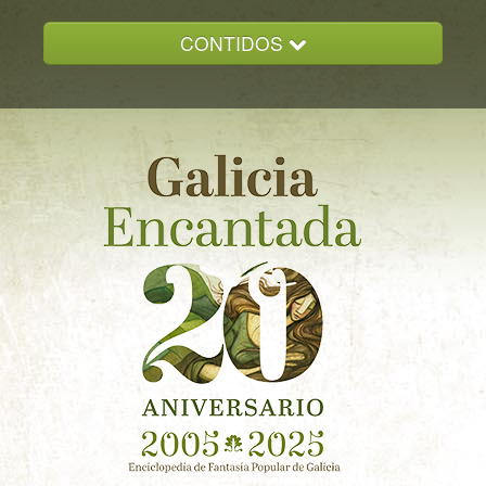
CONTIDOS
INICIO
GALICIA ENCANTADA
DOCUMENTACION
NOVAS
CONTACTO