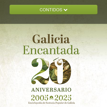
CONTIDOS
INICIO
GALICIA ENCANTADA
DOCUMENTACION
NOVAS
CONTACTO