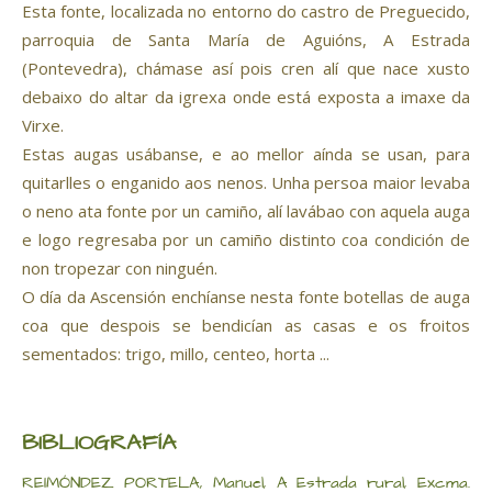
Esta fonte, localizada no entorno do castro de Preguecido,
parroquia de Santa María de Aguións, A Estrada
(Pontevedra), chámase así pois cren alí que nace xusto
debaixo do altar da igrexa onde está exposta a imaxe da
Virxe.
Estas augas usábanse, e ao mellor aínda se usan, para
quitarlles o enganido aos nenos. Unha persoa maior levaba
o neno ata fonte por un camiño, alí lavábao con aquela auga
e logo regresaba por un camiño distinto coa condición de
non tropezar con ninguén.
O día da Ascensión enchíanse nesta fonte botellas de auga
coa que despois se bendicían as casas e os froitos
sementados: trigo, millo, centeo, horta ...
BIBLIOGRAFÍA
REIMÓNDEZ PORTELA, Manuel, A Estrada rural, Excma.