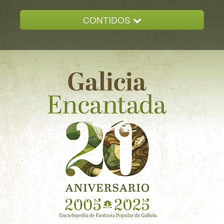
CONTIDOS
INICIO
GALICIA ENCANTADA
DOCUMENTACION
NOVAS
CONTACTO