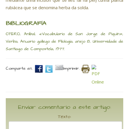
mediante unha incisión que se lles fai na pel) cunha planta
rubiácea que se denomina herba da solda.
BIBLIOGRAFÍA
OTERO, Anibal, «Vocabulario de San Jorge de Piquín»,
Verba, Anuario gallego de Filología, anejo 8, Universidade de
Santiago de Compostela, 1977.
Comparte en.
Imprimir.
Enviar comentario a este artigo:
Texto: