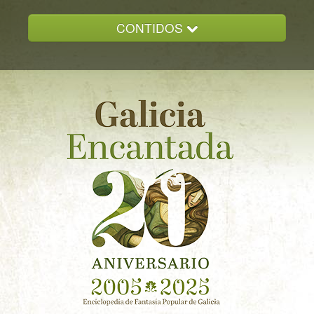
CONTIDOS
INICIO
GALICIA ENCANTADA
DOCUMENTACION
NOVAS
CONTACTO