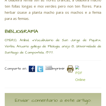
A ollabeira femia ten as flores brancas; a ollabeira macho
ten follas longas e moi verdes pero non ten flores. Para
herbar úsase a planta macho para os machos e a femia
para as femias.
BIBLIOGRAFÍA
OTERO, Anibal, «Vocabulario de San Jorge de Piquín»,
Verba, Anuario gallego de Filología, anejo 8, Universidade de
Santiago de Compostela, 1977.
Comparte en.
Imprimir.
Enviar comentario a este artigo: