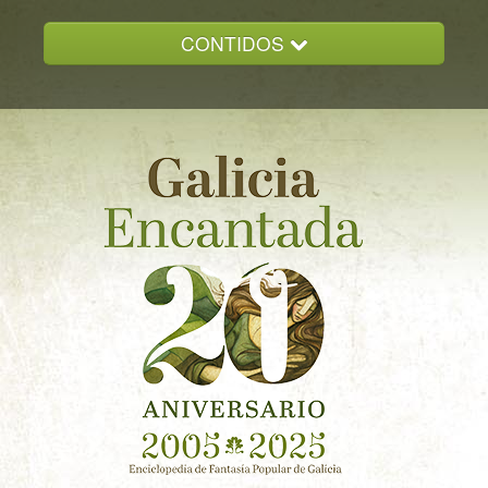
CONTIDOS
INICIO
GALICIA ENCANTADA
DOCUMENTACION
NOVAS
CONTACTO