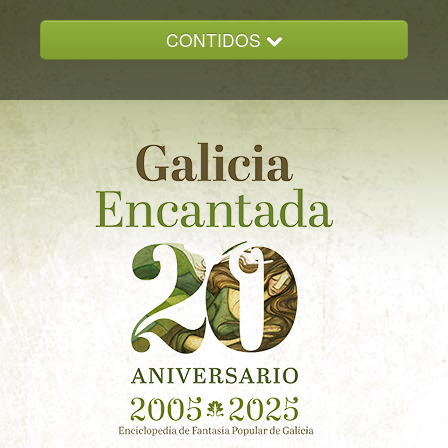
CONTIDOS
INICIO
GALICIA ENCANTADA
DOCUMENTACION
NOVAS
CONTACTO