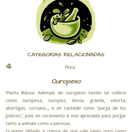
CATEGORÍAS RELACIONADAS
Flora
Ouropeso
Planta liliácea. Ademais de ouropeso tamén se coñece
como ouropesa, ouropez, lencia, granda, velorta,
abórtigas, corciana..., e en castelán como “purga de los
pobres”, pois en cocemento é moi apreciada para purgar
tanto a animais como a persoas.
O nome débello á crenza de que vale tanto ouro como