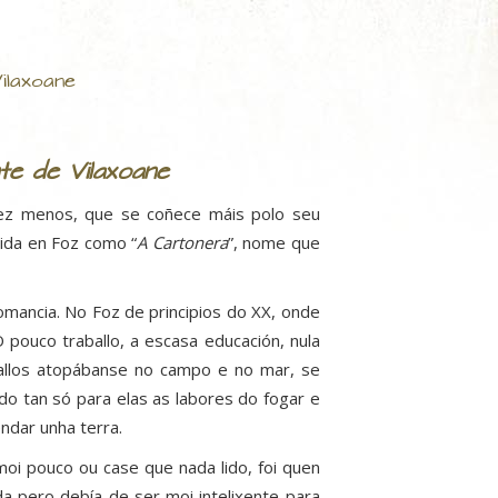
ilaxoane
e de Vilaxoane
ez menos, que se coñece máis polo seu
cida en Foz como “
A Cartonera
”, nome que
tomancia. No Foz de principios do XX, onde
O pouco traballo, a escasa educación, nula
aballos atopábanse no campo e no mar, se
o tan só para elas as labores do fogar e
ndar unha terra.
moi pouco ou case que nada lido, foi quen
da pero debía de ser moi intelixente para