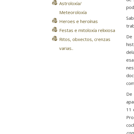
Astroloxía/
pod
Meteoroloxía
Sab
Heroes e heroínas
tra
Festas e mitoloxía relixiosa
De 
Ritos, obxectos, crenzas
his
varias..
del
esa
ne
doc
com
De 
apa
11 
Pro
coc
con