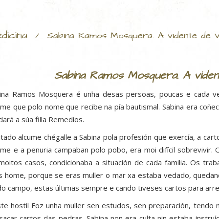
dicina
/
Sabina Ramos Mosquera. A vidente de V
Sabina Ramos Mosquera. A vident
ina Ramos Mosquera é unha desas persoas, poucas e cada v
ume que polo nome que recibe na pía bautismal. Sabina era coñe
dará a súa filla Remedios.
itado alcume chégalle a Sabina pola profesión que exercía, a car
ame e a penuria campaban polo pobo, era moi difícil sobrevivir. 
moitos casos, condicionaba a situación de cada familia. Os tr
s home, porque se eras muller o mar xa estaba vedado, quedand
do campo, estas últimas sempre e cando tiveses cartos para arre
te hostil Foz unha muller sen estudos, sen preparación, tendo 
sacar cartos das pedras. Sabina non era culta nin estaba instruí