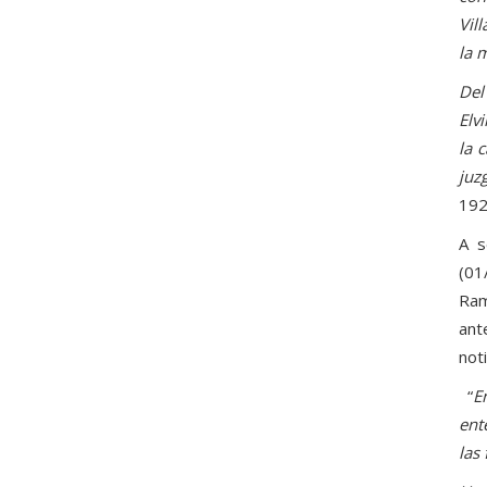
Vil
la 
Del
Elv
la 
juz
192
A s
(01
Ram
ant
noti
“
E
ent
las