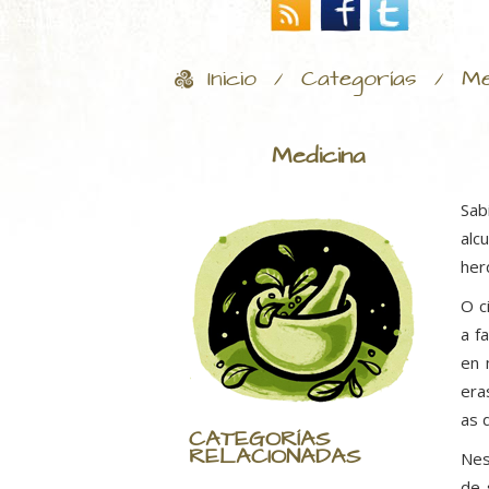
Inicio
Categorías
Me
/
/
Medicina
Sab
alc
her
O c
a f
en 
era
as 
CATEGORÍAS
RELACIONADAS
Nes
de 