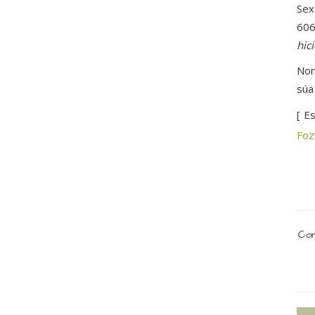
Sex
606
hic
Non
súa
[ E
Foz
Com