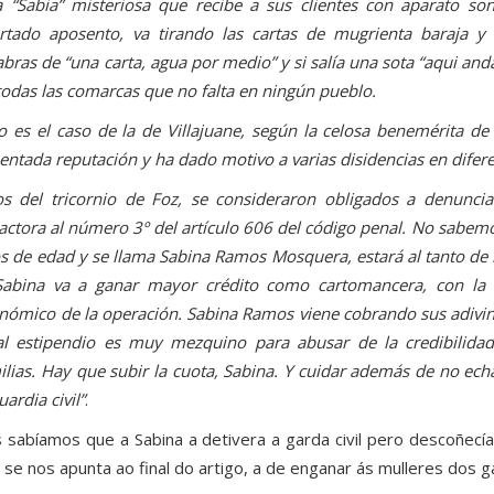
 “Sabia” misteriosa que recibe a sus clientes con aparato s
rtado aposento, va tirando las cartas de mugrienta baraja y 
abras de “una carta, agua por medio” y si salía una sota “aqui anda 
todas las comarcas que no falta en ningún pueblo.
o es el caso de la de Villajuane, según la celosa benemérita d
entada reputación y ha dado motivo a varias disidencias en difer
os del tricornio de Foz, se consideraron obligados a denunci
ractora al número 3º del artículo 606 del código penal. No sabemos
s de edad y se llama Sabina Ramos Mosquera, estará al tanto de 
Sabina va a ganar mayor crédito como cartomancera, con la
nómico de la operación. Sabina Ramos viene cobrando sus adivin
al estipendio es muy mezquino para abusar de la credibilida
ilias. Hay que subir la cuota, Sabina. Y cuidar además de no echar
uardia civil”
.
 sabíamos que a Sabina a detivera a garda civil pero descoñecí
 se nos apunta ao final do artigo, a de enganar ás mulleres dos ga