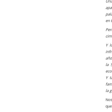
Una
apa
pal
en 
Per
cim
Y l
inf
año
la 
eco
Y t
fam
la g
Nos
que