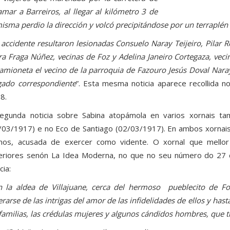
lamar a Barreiros, al llegar al kilómetro 3 de
misma perdio la dirección y volcó precipitándose por un terraplén
 accidente resultaron lesionadas Consuelo Naray Teijeiro, Pila
ira Fraga Núñez, vecinas de Foz y Adelina Janeiro Cortegaza, veci
camioneta el vecino de la parroquia de Fazouro Jesús Doval Naray
gado correspondiente
”. Esta mesma noticia aparece recollida n
8.
egunda noticia sobre Sabina atopámola en varios xornais ta
/03/1917) e no Eco de Santiago (02/03/1917). En ambos xornais 
os, acusada de exercer como vidente. O xornal que mellor
eriores senón La Idea Moderna, no que no seu número do 27 d
cia:
n la aldea de Villajuane, cerca del hermoso pueblecito de F
erarse de las intrigas del amor de las infidelidades de ellos y has
 familias, las crédulas mujeres y algunos cándidos hombres, que t