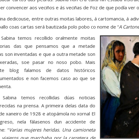
er convencer aos veciños e ás veciñas de Foz de que podía ver o 
ina dedicouse, entre outras moitas labores, á cartomancia, á adivi
ballo coas cartas será bautizada polo pobo co nome de “
A Carton
Sabina temos recollido oralmente moitas
torias das que pensamos que a metade
as son inventadas e que a outra metade son
xeradas, soe pasar no noso pobo. Mais
ste blog falamos de datos históricos
umentados e non facemos caso ao que se
enta.
Sabina temos recollidas dúas noticias
recidas na prensa. A primeira delas data do
de xaneiro de 1928 e atopámola no xornal El
greso, nela fálasenos dun accidente de
he: “
Varias mujeres heridas. Una camioneta
 viajeros que marchaba por la carretera de