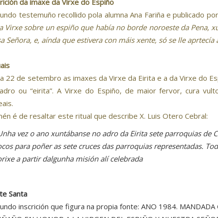
rición da imaxe da Virxe do Espiño
undo testemuño recollido pola alumna Ana Fariña e publicado po
 a Virxe sobre un espiño que había no borde noroeste da Pena, 
a Señora, e, aínda que estivera con máis xente, só se lle aprtecía 
uais
a 22 de setembro as imaxes da Virxe da Eirita e a da Virxe do E
adro ou “eirita”. A Virxe do Espiño, de maior fervor, cura vu
eais.
én é de resaltar este ritual que describe X. Luis Otero Cebral:
Unha vez o ano xuntábanse no adro da Eirita sete parroquias de C
ocos para poñer as sete cruces das parroquias representadas. Tod
orixe a partir dalgunha misión alí celebrada
te Santa
undo inscrición que figura na propia fonte: ANO 1984. MAND