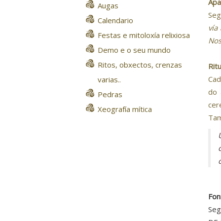
Apa
Augas
Seg
Calendario
vía
Festas e mitoloxía relixiosa
Nos
Demo e o seu mundo
Ritos, obxectos, crenzas
Rit
Cad
varias..
do 
Pedras
cer
Xeografía mítica
Tam
Fon
Seg