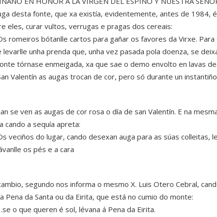
IÑAÑO EN HONOR A LA VIRGEN DEL ESPIÑO Y NUESTRA SEÑORA
uga desta fonte, que xa existía, evidentemente, antes de 1984, é
re eles, curar vultos, verrugas e pragas dos cereais:
Os romeiros bótanlle cartos para gañar os favores da Virxe. Para 
e levarlle unha prenda que, unha vez pasada pola doenza, se deixa
fonte tórnase enmeigada, xa que sae o demo envolto en lavas d
San Valentín as augas trocan de cor, pero só durante un instantiño
can se ven as augas de cor rosa o día de san Valentín. E na mesma 
a cando a sequía apreta:
Os veciños do lugar, cando desexan auga para as súas colleitas, lev
lávanlle os pés e a cara
cambio, segundo nos informa o mesmo X. Luis Otero Cebral, cand
 a Pena da Santa ou da Eirita, que está no cumio do monte:
…se o que queren é sol, lévana á Pena da Eirita.