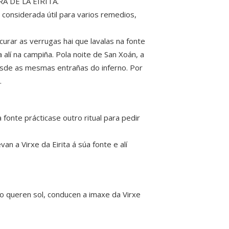
 DE LA EIRITA.
 considerada útil para varios remedios,
curar as verrugas hai que lavalas na fonte
 alí na campiña. Pola noite de San Xoán, a
esde as mesmas entrañas do inferno. Por
.
fonte prácticase outro ritual para pedir
an a Virxe da Eirita á súa fonte e alí
o queren sol, conducen a imaxe da Virxe