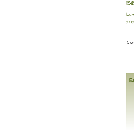
BI
Lui
201
Com
E