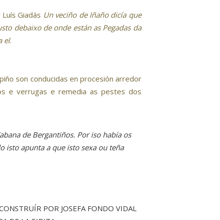
r Luís Giadás
Un veciño de Iñaño dicía que
xusto debaixo de onde están as Pegadas da
a el
.
spiño son conducidas en procesión arredor
ltos e verrugas e remedia as pestes dos
abana de Bergantiños. Por iso había os
o isto apunta a que isto sexa ou teña
ADA CONSTRUÍR POR JOSEFA FONDO VIDAL