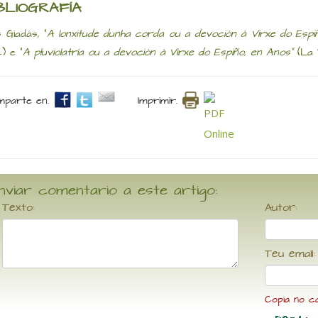
BLIOGRAFÍA
s Giadás, "
A lonxitude dunha corda ou a devoción á Virxe do Espi
2) e "
A pluviolatría ou a devoción á Virxe do Espiño, en Anos"
(La 
parte en.
Imprimir.
nviar comentario a este artigo:
Texto:
Autor:
Teu email:
Copia no c