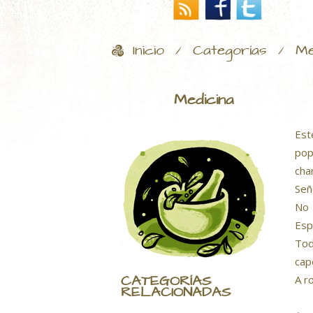
Inicio
Categorías
Me
/
/
Medicina
Est
pop
cha
Señ
No 
Esp
Tod
cap
CATEGORÍAS
A r
RELACIONADAS