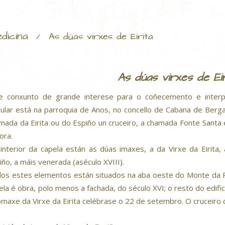
dicina
/
As dúas virxes de Eirita
As dúas virxes de Eir
e conxunto de grande interese para o coñecemento e interpre
ular está na parroquia de Anos, no concello de Cabana de Berg
mada da Eirita ou do Espiño un cruceiro, a chamada Fonte Sant
ora.
interior da capela están as dúas imaxes, a da Virxe da Eirita,
iño, a máis venerada (aséculo XVIII).
os estes elementos están situados na aba oeste do Monte da P
ela é obra, polo menos a fachada, do século XVI; o resto do edific
omaxe da Virxe da Eirita celébrase o 22 de setembro. O cruceiro