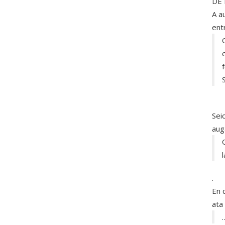
DE 
A a
ent
Sei
aug
.
En 
ata