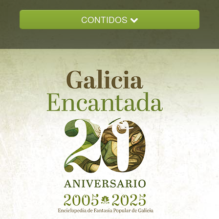
CONTIDOS
INICIO
GALICIA ENCANTADA
DOCUMENTACION
NOVAS
CONTACTO