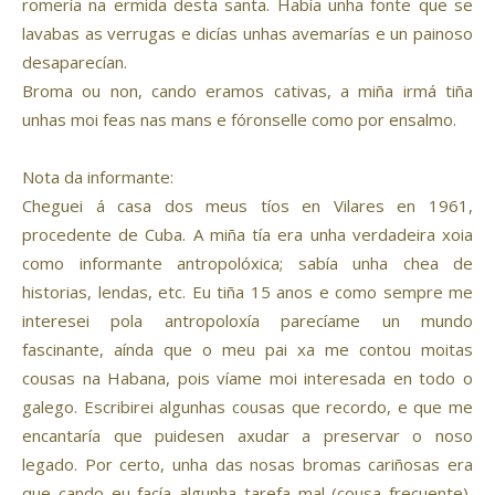
romería na ermida desta santa. Había unha fonte que se
lavabas as verrugas e dicías unhas avemarías e un painoso
desaparecían.
Broma ou non, cando eramos cativas, a miña irmá tiña
unhas moi feas nas mans e fóronselle como por ensalmo.
Nota da informante:
Cheguei á casa dos meus tíos en Vilares en 1961,
procedente de Cuba. A miña tía era unha verdadeira xoia
como informante antropolóxica; sabía unha chea de
historias, lendas, etc. Eu tiña 15 anos e como sempre me
interesei pola antropoloxía parecíame un mundo
fascinante, aínda que o meu pai xa me contou moitas
cousas na Habana, pois víame moi interesada en todo o
galego. Escribirei algunhas cousas que recordo, e que me
encantaría que puidesen axudar a preservar o noso
legado. Por certo, unha das nosas bromas cariñosas era
que cando eu facía algunha tarefa mal (cousa frecuente),