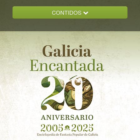
CONTIDOS
INICIO
GALICIA ENCANTADA
DOCUMENTACION
NOVAS
CONTACTO