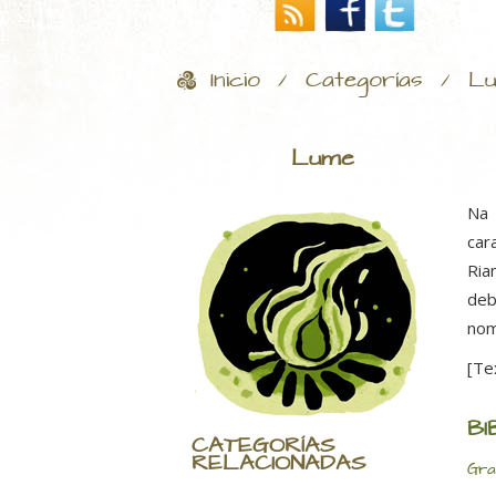
Inicio
Categorías
L
/
/
Lume
Na 
car
Ria
deb
nom
[Te
BI
CATEGORÍAS
RELACIONADAS
Gra