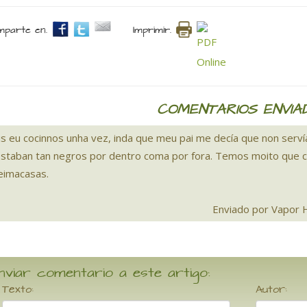
parte en.
Imprimir.
COMENTARIOS ENVIA
is eu cocinnos unha vez, inda que meu pai me decía que non servía
estaban tan negros por dentro coma por fora. Temos moito que
eimacasas.
Enviado por Vapor 
nviar comentario a este artigo:
Texto:
Autor: