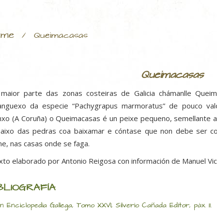
ume
/
Queimacasas
Queimacasas
maior parte das zonas costeiras de Galicia chámanlle Que
anguexo da especie “Pachygrapus marmoratus” de pouco valo
nxo (A Coruña) o Queimacasas é un peixe pequeno, semellante ao
aixo das pedras coa baixamar e cóntase que non debe ser coc
e, nas casas onde se faga.
xto elaborado por Antonio Reigosa con información de Manuel Vice
BLIOGRAFÍA
n Enciclopedia Gallega, Tomo XXVI, Silverio Cañada Editor, páx. 11.