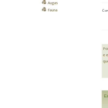
Augas
Fauna
Com
Po
e 
qu
E