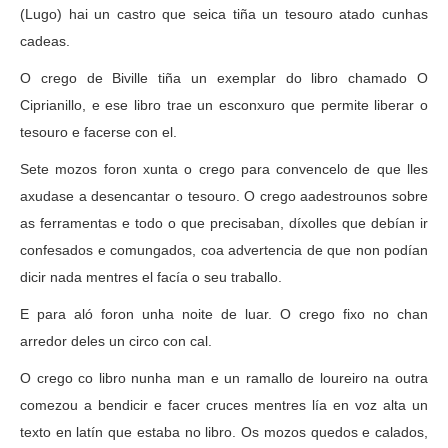
(Lugo) hai un castro que seica tiña un tesouro atado cunhas
cadeas.
O crego de Biville tiña un exemplar do libro chamado O
Ciprianillo, e ese libro trae un esconxuro que permite liberar o
tesouro e facerse con el.
Sete mozos foron xunta o crego para convencelo de que lles
axudase a desencantar o tesouro. O crego aadestrounos sobre
as ferramentas e todo o que precisaban, díxolles que debían ir
confesados e comungados, coa advertencia de que non podían
dicir nada mentres el facía o seu traballo.
E para aló foron unha noite de luar. O crego fixo no chan
arredor deles un circo con cal.
O crego co libro nunha man e un ramallo de loureiro na outra
comezou a bendicir e facer cruces mentres lía en voz alta un
texto en latín que estaba no libro. Os mozos quedos e calados,