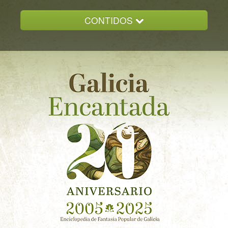
CONTIDOS
INICIO
GALICIA ENCANTADA
DOCUMENTACION
NOVAS
CONTACTO