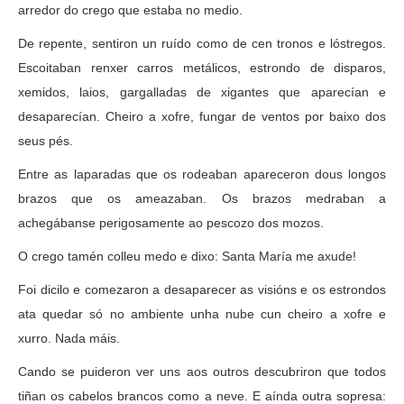
arredor do crego que estaba no medio.
De repente, sentiron un ruído como de cen tronos e lóstregos.
Escoitaban renxer carros metálicos, estrondo de disparos,
xemidos, laios, gargalladas de xigantes que aparecían e
desaparecían. Cheiro a xofre, fungar de ventos por baixo dos
seus pés.
Entre as laparadas que os rodeaban apareceron dous longos
brazos que os ameazaban. Os brazos medraban a
achegábanse perigosamente ao pescozo dos mozos.
O crego tamén colleu medo e dixo: Santa María me axude!
Foi dicilo e comezaron a desaparecer as visións e os estrondos
ata quedar só no ambiente unha nube cun cheiro a xofre e
xurro. Nada máis.
Cando se puideron ver uns aos outros descubriron que todos
tiñan os cabelos brancos como a neve. E aínda outra sopresa: